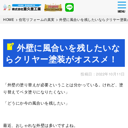
tog
nav
MENU
Skip
HOME
>
住宅リフォームの真実
>
外壁に風合いを残したいならクリヤー塗装
to
main
content
外壁に風合いを残したいな
らクリヤー塗装がオススメ！
投稿日：2022年10月11日
「外壁の塗り替えが必要ということは分かっている。けれど、塗
り替えてベタ塗りになりたくない」
「どうにか今の風合いを残したい」
最近、おしゃれな外壁は多いですよね。