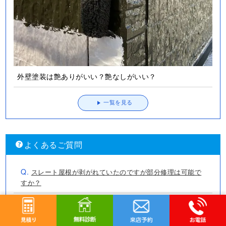
外壁塗装は艶ありがいい？艶なしがいい？
一覧を見る
よくあるご質問
Q.
スレート屋根が剥がれていたのですが部分修理は可能で
すか？
Q.
塗装したら雨漏りするって聞いたんですが本当ですか？
Q.
HPに乗っているもの以外のメーカーの商品も利用できま