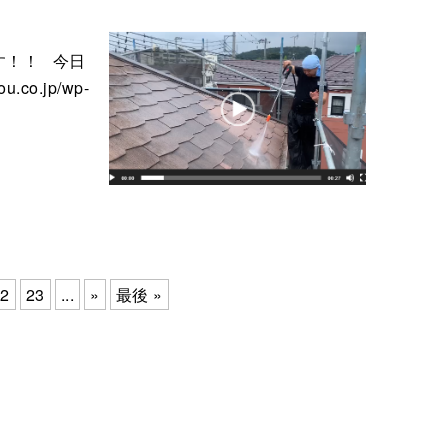
す！！ 今日
o.jp/wp-
2
23
...
»
最後 »