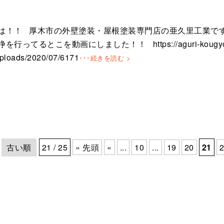
は！！ 厚木市の外壁塗装・屋根塗装専門店の亜久里工業で
行ってるとこを動画にしました！！ https://aguri-kougyou.c
uploads/2020/07/6171
･･･続きを読む >
古い順
21 / 25
« 先頭
«
...
10
...
19
20
21
2