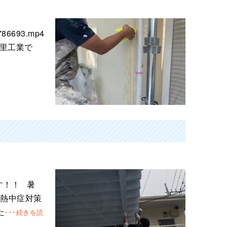
.786693.mp4
里工業で
す！！ 暑
、熱中症対策
た
･･･続きを読