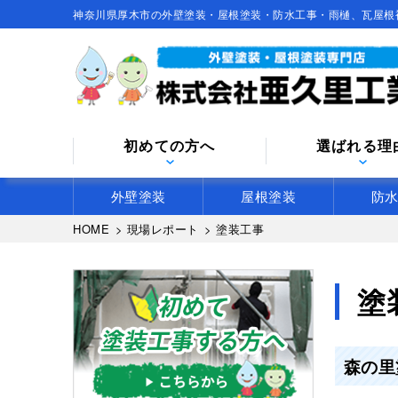
神奈川県厚木市の外壁塗装・屋根塗装・防水工事・雨樋、瓦屋根
初めての方へ
選ばれる理
外壁塗装
屋根塗装
防
HOME
>
現場レポート
>
塗装工事
塗
森の里