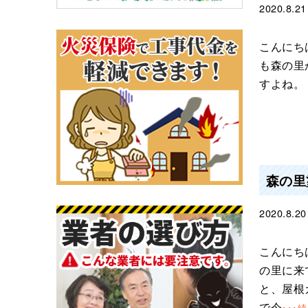
2020.8.21
こんにち
も森の里
すよね。
森の里
2020.8.20
こんにち
の里に来
と、屋根
で今
･･･