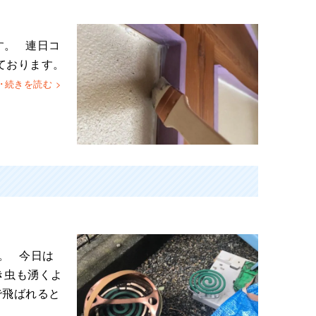
す。 連日コ
ております。
･･続きを読む >
。 今日は
き虫も湧くよ
で飛ばれると