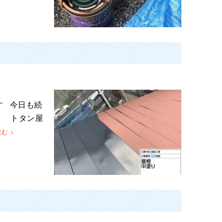
す 今日も続
。 トタン屋
む >