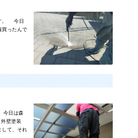
す。 今日
服買ったんで
 今日は森
 外壁塗装
まして、それ