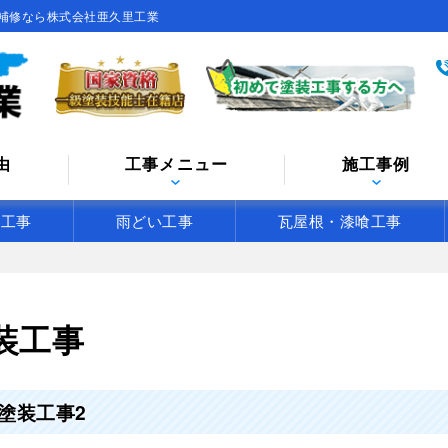
補修なら株式会社亜久里工業
由
工事メニュー
施工事例
水工事
雨どい工事
瓦屋根・漆喰工事
装工事
塗装工事2