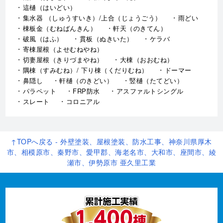
這樋（はいどい）
集水器 （しゅうすいき）/上合（じょうごう）
雨どい
棟板金（むねばんきん）
軒天（のきてん）
破風（はふ）
貫板（ぬきいた）
ケラバ
寄棟屋根（よせむねやね）
切妻屋根（きりづまやね）
大棟（おおむね）
隅棟（すみむね）/ 下り棟（くだりむね）
ドーマー
鼻隠し
軒樋（のきどい）
竪樋（たてどい）
パラペット
FRP防水
アスファルトシングル
スレート
コロニアル
↑TOPへ戻る - 外壁塗装、屋根塗装、防水工事、神奈川県厚木
市、相模原市、秦野市、愛甲郡、海老名市、大和市、座間市、綾
瀬市、伊勢原市 亜久里工業