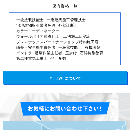
保有資格一覧
一級塗装技能士
一級建築施工管理技士
宅地建物取引業者免許
外壁診断士
カラーコーディネーター
ウォールバリア多彩仕上げ工法施工店認定
プレマテックスパートナーショップ特約施工店
職長・安全衛生責任者
一級鳶技能士
有機溶剤
ゴンドラ
足場作業主任者
玉掛け
石綿特別教育
第二種電気工事士
他、多数
当社について