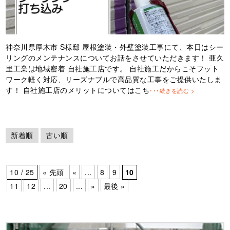
神奈川県厚木市 S様邸 屋根塗装・外壁塗装工事にて、本日はシー
リングのメンテナンスについてお話をさせていただきます！ 亜久
里工業は地域密着 自社施工店です。 自社施工だからこそフット
ワーク軽く対応、リーズナブルで高品質な工事をご提供いたしま
す！ 自社施工店のメリットについてはこち
･･･続きを読む >
新着順
古い順
10 / 25
« 先頭
«
...
8
9
10
11
12
...
20
...
»
最後 »