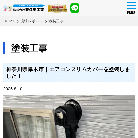
tog
nav
MENU
Skip
HOME
>
現場レポート
>
塗装工事
to
main
content
塗装工事
神奈川県厚木市｜エアコンスリムカバーを塗装しま
した！
2025.8.10