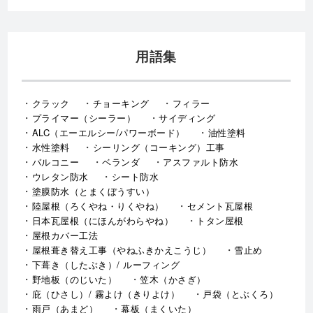
用語集
クラック
チョーキング
フィラー
プライマー（シーラー）
サイディング
ALC（エーエルシー/パワーボード）
油性塗料
水性塗料
シーリング（コーキング）工事
バルコニー
ベランダ
アスファルト防水
ウレタン防水
シート防水
塗膜防水（とまくぼうすい）
陸屋根（ろくやね・りくやね）
セメント瓦屋根
日本瓦屋根（にほんがわらやね）
トタン屋根
屋根カバー工法
屋根葺き替え工事（やねふきかえこうじ）
雪止め
下葺き（したぶき）/ ルーフィング
野地板（のじいた）
笠木（かさぎ）
庇（ひさし）/ 霧よけ（きりよけ）
戸袋（とぶくろ）
雨戸（あまど）
幕板（まくいた）