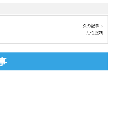
次の記事 >
油性塗料
事