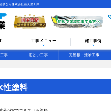
補修なら株式会社亜久里工業
由
工事メニュー
施工事例
水工事
雨どい工事
瓦屋根・漆喰工事
水性塗料
成分が水でできている塗料。