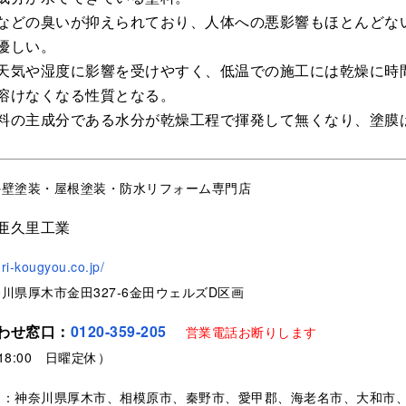
などの臭いが抑えられており、人体への悪影響もほとんどな
優しい。
天気や湿度に影響を受けやすく、低温での施工には乾燥に時
溶けなくなる性質となる。
料の主成分である水分が乾燥工程で揮発して無くなり、塗膜
外壁塗装・屋根塗装・防水リフォーム専門店
亜久里工業
uri-kougyou.co.jp/
川県厚木市金田327-6金田ウェルズD区画
わせ窓口：
0120-359-205
営業電話お断りします
～18:00 日曜定休）
ア：神奈川県厚木市、相模原市、秦野市、愛甲郡、海老名市、大和市