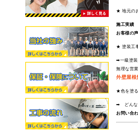
★ 地元の
施工実績
お客様の
★ 塗装工
➡一級塗
無理な営
外壁屋根
★色を塗
➡ どん
お問い合