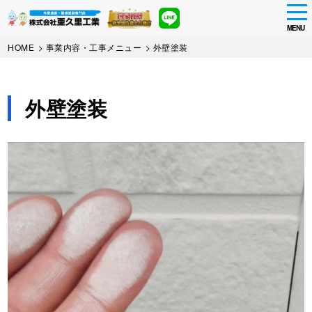
tog
nav
MENU
Skip
HOME
>
事業内容・工事メニュー
>
外壁塗装
to
main
content
外壁塗装