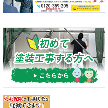
汚れ、くすみ
屋根の割れや剥がれ
屋根は築
8～12
年たったら、
一度点検をお勧めしています。