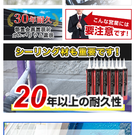
工事メニュー
外壁塗装
屋根塗装
防水工事
雨どい工事
瓦屋根・漆喰工事
屋根カバー工法
屋根板金工事
屋根葺き替え
天窓工事
サイディング張り替え