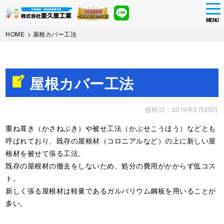
tog
nav
MENU
Skip
HOME
>
屋根カバー工法
to
main
content
屋根カバー工法
投稿日：2019年5月25日
重ね葺き（かさねぶき）や被せ工法（かぶせこうほう）などとも
呼ばれており、既存の屋根材（コロニアルなど）の上に新しい屋
根材を被せて張る工法。
既存の屋根材の撤去をしないため、処分の費用がかからず低コス
ト。
新しく張る屋根材は軽量であるガルバリウム鋼板を用いることが
多い。