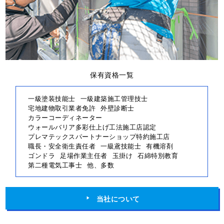
保有資格一覧
一級塗装技能士
一級建築施工管理技士
宅地建物取引業者免許
外壁診断士
カラーコーディネーター
ウォールバリア多彩仕上げ工法施工店認定
プレマテックスパートナーショップ特約施工店
職長・安全衛生責任者
一級鳶技能士
有機溶剤
ゴンドラ
足場作業主任者
玉掛け
石綿特別教育
第二種電気工事士
他、多数
当社について