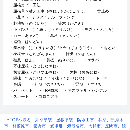
屋根カバー工法
屋根葺き替え工事（やねふきかえこうじ）
雪止め
下葺き（したぶき）/ ルーフィング
野地板（のじいた）
笠木（かさぎ）
庇（ひさし）/ 霧よけ（きりよけ）
戸袋（とぶくろ）
雨戸（あまど）
幕板（まくいた）
這樋（はいどい）
集水器 （しゅうすいき）/上合（じょうごう）
雨どい
棟板金（むねばんきん）
軒天（のきてん）
破風（はふ）
貫板（ぬきいた）
ケラバ
寄棟屋根（よせむねやね）
切妻屋根（きりづまやね）
大棟（おおむね）
隅棟（すみむね）/ 下り棟（くだりむね）
ドーマー
鼻隠し
軒樋（のきどい）
竪樋（たてどい）
パラペット
FRP防水
アスファルトシングル
スレート
コロニアル
↑TOPへ戻る - 外壁塗装、屋根塗装、防水工事、神奈川県厚木
市、相模原市、秦野市、愛甲郡、海老名市、大和市、座間市、綾