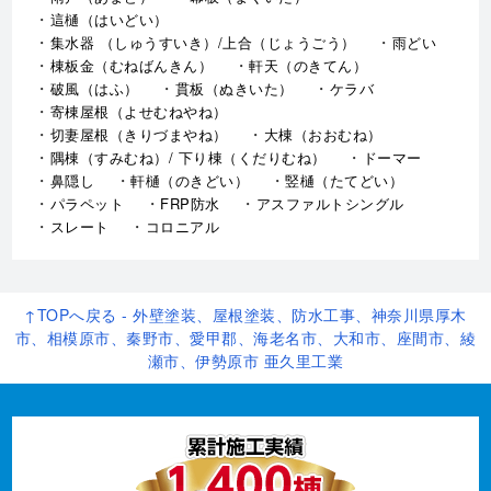
這樋（はいどい）
集水器 （しゅうすいき）/上合（じょうごう）
雨どい
棟板金（むねばんきん）
軒天（のきてん）
破風（はふ）
貫板（ぬきいた）
ケラバ
寄棟屋根（よせむねやね）
切妻屋根（きりづまやね）
大棟（おおむね）
隅棟（すみむね）/ 下り棟（くだりむね）
ドーマー
鼻隠し
軒樋（のきどい）
竪樋（たてどい）
パラペット
FRP防水
アスファルトシングル
スレート
コロニアル
↑TOPへ戻る - 外壁塗装、屋根塗装、防水工事、神奈川県厚木
市、相模原市、秦野市、愛甲郡、海老名市、大和市、座間市、綾
瀬市、伊勢原市 亜久里工業