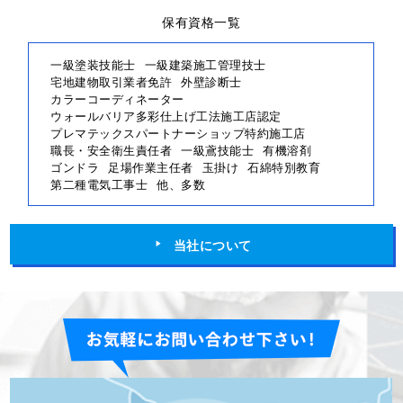
保有資格一覧
一級塗装技能士
一級建築施工管理技士
宅地建物取引業者免許
外壁診断士
カラーコーディネーター
ウォールバリア多彩仕上げ工法施工店認定
プレマテックスパートナーショップ特約施工店
職長・安全衛生責任者
一級鳶技能士
有機溶剤
ゴンドラ
足場作業主任者
玉掛け
石綿特別教育
第二種電気工事士
他、多数
当社について