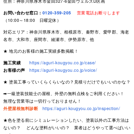
住所：神奈川県厚木市金田327-6金田ウェルズD区画
お問い合わせ窓口：
0120-359-205
営業電話お断りします
（10:00～18:00 日曜定休）
対応エリア：神奈川県厚木市、相模原市、秦野市、愛甲郡、海老
名市、大和市、座間市、綾瀬市、伊勢原市、他
★ 地元のお客様の施工実績多数掲載！
施工実績
https://aguri-kougyou.co.jp/case/
お客様の声
https://aguri-kougyou.co.jp/voice/
★ 塗装工事っていくらくらいなの？見積りだけでもいいのかな？
➡一級塗装技能士の屋根、外壁の無料点検をご利用ください！
無理な営業等は一切行っておりません！
外壁屋根無料診断
https://aguri-kougyou.co.jp/inspection/
★色を塗る前にシミュレーションしたい、塗装以外の工事方法は
ないの？ どんな塗料がいいの？ 業者はどうやって選べばいい