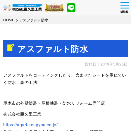
tog
nav
MENU
Skip
HOME
>
アスファルト防水
to
main
content
アスファルト防水
投稿日：2019年5月25日
アスファルトをコーティングしたり、含ませたシートを重ねてい
く防水工事の工法。
厚木市の外壁塗装・屋根塗装・防水リフォーム専門店
株式会社亜久里工業
https://aguri-kougyou.co.jp/