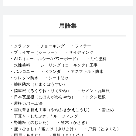
用語集
クラック
チョーキング
フィラー
プライマー（シーラー）
サイディング
ALC（エーエルシー/パワーボード）
油性塗料
水性塗料
シーリング（コーキング）工事
バルコニー
ベランダ
アスファルト防水
ウレタン防水
シート防水
塗膜防水（とまくぼうすい）
陸屋根（ろくやね・りくやね）
セメント瓦屋根
日本瓦屋根（にほんがわらやね）
トタン屋根
屋根カバー工法
屋根葺き替え工事（やねふきかえこうじ）
雪止め
下葺き（したぶき）/ ルーフィング
野地板（のじいた）
笠木（かさぎ）
庇（ひさし）/ 霧よけ（きりよけ）
戸袋（とぶくろ）
雨戸（あまど）
幕板（まくいた）