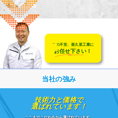
その不安、亜久里工業に
お任せ下さい！
当社の強み
技術力
と
価格
で
選ばれています！
ここまでこだわるから選ばれています。