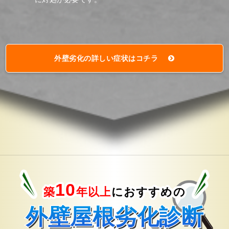
外壁劣化
の
詳しい症状
はコチラ
10
築
年以上
におすすめの
外壁屋根劣化診断
外壁屋根劣化診断
外壁屋根劣化診断