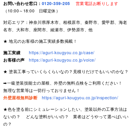
お問い合わせ窓口：
0120-359-205
営業電話お断りします
（10:00～18:00 日曜定休）
対応エリア：神奈川県厚木市、相模原市、秦野市、愛甲郡、海老
名市、大和市、座間市、綾瀬市、伊勢原市、他
★ 地元のお客様の施工実績多数掲載！
施工実績
https://aguri-kougyou.co.jp/case/
お客様の声
https://aguri-kougyou.co.jp/voice/
★ 塗装工事っていくらくらいなの？見積りだけでもいいのかな？
➡一級塗装技能士の屋根、外壁の無料点検をご利用ください！
無理な営業等は一切行っておりません！
外壁屋根無料診断
https://aguri-kougyou.co.jp/inspection/
★色を塗る前にシミュレーションしたい、塗装以外の工事方法は
ないの？ どんな塗料がいいの？ 業者はどうやって選べばいい
の？