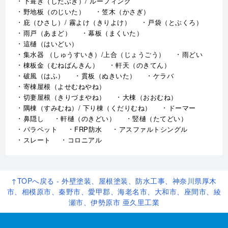
下葺き（したぶき）/ ルーフィング
野地板（のじいた）
笠木（かさぎ）
庇（ひさし）/ 霧よけ（きりよけ）
戸袋（とぶくろ）
雨戸（あまど）
幕板（まくいた）
這樋（はいどい）
集水器 （しゅうすいき）/上合（じょうごう）
雨どい
棟板金（むねばんきん）
軒天（のきてん）
破風（はふ）
貫板（ぬきいた）
ケラバ
寄棟屋根（よせむねやね）
切妻屋根（きりづまやね）
大棟（おおむね）
隅棟（すみむね）/ 下り棟（くだりむね）
ドーマー
鼻隠し
軒樋（のきどい）
竪樋（たてどい）
パラペット
FRP防水
アスファルトシングル
スレート
コロニアル
↑TOPへ戻る - 外壁塗装、屋根塗装、防水工事、神奈川県厚木
市、相模原市、秦野市、愛甲郡、海老名市、大和市、座間市、綾
瀬市、伊勢原市 亜久里工業