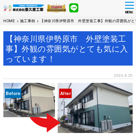
tog
nav
MENU
Skip
HOME
>
施工事例
>
【神奈川県伊勢原市 外壁塗装工事】外観の雰囲気がと
to
main
【神奈川県伊勢原市 外壁塗装工
content
事】外観の雰囲気がとても気に入
っています！
2024.8.25
Before
After