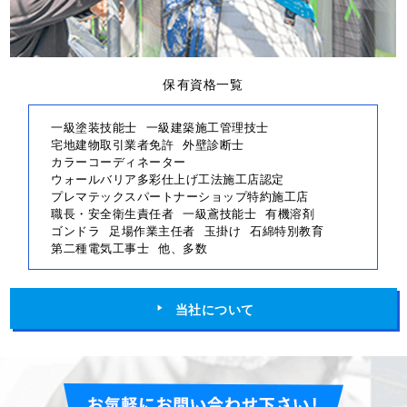
保有資格一覧
一級塗装技能士
一級建築施工管理技士
宅地建物取引業者免許
外壁診断士
カラーコーディネーター
ウォールバリア多彩仕上げ工法施工店認定
プレマテックスパートナーショップ特約施工店
職長・安全衛生責任者
一級鳶技能士
有機溶剤
ゴンドラ
足場作業主任者
玉掛け
石綿特別教育
第二種電気工事士
他、多数
当社について