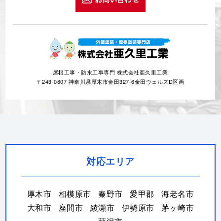
屋根工事・防水工事専門 株式会社亜久里工業
〒243-0807 神奈川県厚木市金田327-6金田ウェルズD区画
対応エリア
厚木市
相模原市
秦野市
愛甲郡
海老名市
大和市
座間市
綾瀬市
伊勢原市
茅ヶ崎市