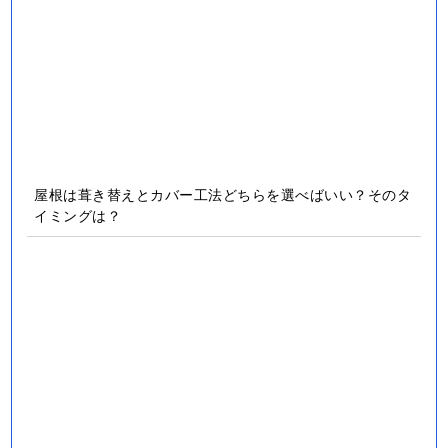
屋根は葺き替えとカバー工法どちらを選べばいい？そのタ
イミングは？
外壁塗装は艶ありがいい？艶なしがいい？