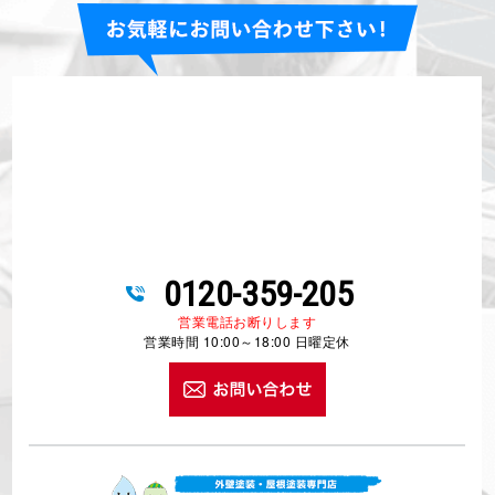
ウォールバリア多彩仕上げ工法施工店認定
プレマテックスパートナーショップ特約施工店
職長・安全衛生責任者
一級鳶技能士
有機溶剤
ゴンドラ
足場作業主任者
玉掛け
石綿特別教育
第二種電気工事士
他、多数
当社について