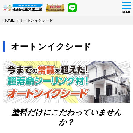
tog
nav
MENU
Skip
HOME
>
オートンイクシード
to
main
content
オートンイクシード
塗料だけにこだわっていません
か？