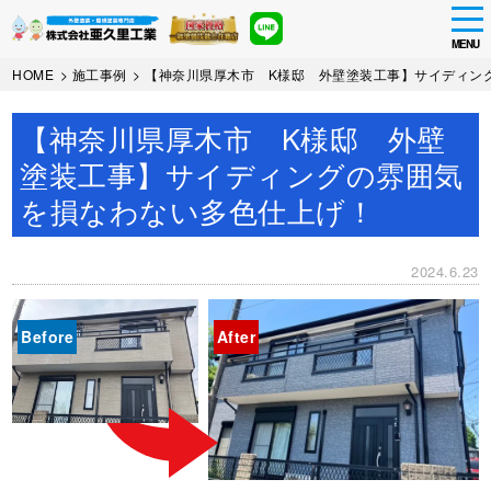
tog
nav
MENU
Skip
HOME
>
施工事例
>
【神奈川県厚木市 K様邸 外壁塗装工事】サイディン
to
main
【神奈川県厚木市 K様邸 外壁
content
塗装工事】サイディングの雰囲気
を損なわない多色仕上げ！
2024.6.23
Before
After