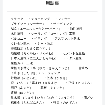
用語集
クラック
チョーキング
フィラー
プライマー（シーラー）
サイディング
ALC（エーエルシー/パワーボード）
油性塗料
水性塗料
シーリング（コーキング）工事
バルコニー
ベランダ
アスファルト防水
ウレタン防水
シート防水
塗膜防水（とまくぼうすい）
陸屋根（ろくやね・りくやね）
セメント瓦屋根
日本瓦屋根（にほんがわらやね）
トタン屋根
屋根カバー工法
屋根葺き替え工事（やねふきかえこうじ）
雪止め
下葺き（したぶき）/ ルーフィング
野地板（のじいた）
笠木（かさぎ）
庇（ひさし）/ 霧よけ（きりよけ）
戸袋（とぶくろ）
雨戸（あまど）
幕板（まくいた）
這樋（はいどい）
集水器 （しゅうすいき）/上合（じょうごう）
雨どい
棟板金（むねばんきん）
軒天（のきてん）