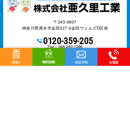
〒243-0807
神奈川県厚木市金田327-6金田ウェルズD区画
0120-359-205
Fax : 046-240-1386
営業電話お断りします
営業時間 10:00～18:00 日曜定休
神奈川県知事許可 第085146号
事業内容
外壁改修工事、塗装工事⼀式、防水工事、
シーリング
工事、屋根工事、雨樋工事、
リフォーム全般
©
厚木市の外壁塗装、屋根塗装は株式会社亜久里工業へ
All Rights Reserved.