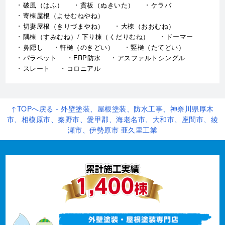
破風（はふ）
貫板（ぬきいた）
ケラバ
寄棟屋根（よせむねやね）
切妻屋根（きりづまやね）
大棟（おおむね）
隅棟（すみむね）/ 下り棟（くだりむね）
ドーマー
鼻隠し
軒樋（のきどい）
竪樋（たてどい）
パラペット
FRP防水
アスファルトシングル
スレート
コロニアル
↑TOPへ戻る - 外壁塗装、屋根塗装、防水工事、神奈川県厚木
市、相模原市、秦野市、愛甲郡、海老名市、大和市、座間市、綾
瀬市、伊勢原市 亜久里工業