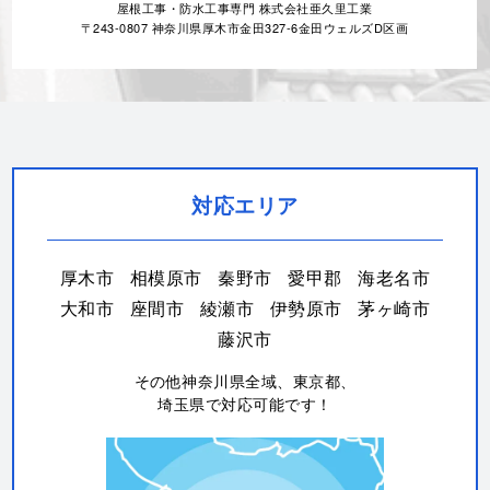
屋根工事・防水工事専門 株式会社亜久里工業
〒243-0807 神奈川県厚木市金田327-6金田ウェルズD区画
対応エリア
厚木市
相模原市
秦野市
愛甲郡
海老名市
大和市
座間市
綾瀬市
伊勢原市
茅ヶ崎市
藤沢市
その他神奈川県全域、東京都、
埼玉県で対応可能です！