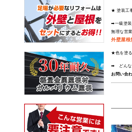
★ 塗装工
➡一級塗
無理な営
外壁屋根
★色を塗
➡ どん
お問い合