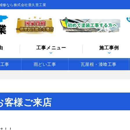
補修なら株式会社亜久里工業
由
工事メニュー
施工事例
水工事
雨どい工事
瓦屋根・漆喰工事
お客様ご来店
は！！