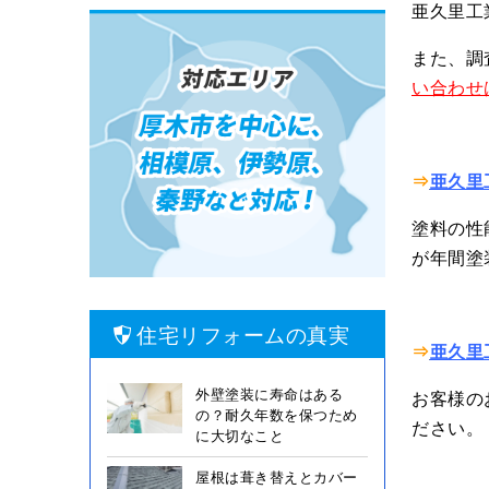
亜久里工
また、調
い合わせ
⇒
亜久里
塗料の性
が年間塗
住宅リフォームの真実
⇒
亜久里
外壁塗装に寿命はある
お客様の
の？耐久年数を保つため
ださい。
に大切なこと
屋根は葺き替えとカバー