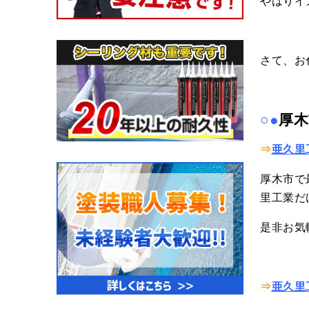
やはりイ
さて、お
○●
厚木
⇒
亜久里
厚木市で
里工業だ
是非お気
⇒
亜久里