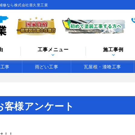
補修なら株式会社亜久里工業
由
工事メニュー
施工事例
水工事
雨どい工事
瓦屋根・漆喰工事
お客様アンケート
は！！