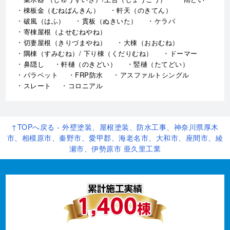
棟板金（むねばんきん）
軒天（のきてん）
破風（はふ）
貫板（ぬきいた）
ケラバ
寄棟屋根（よせむねやね）
切妻屋根（きりづまやね）
大棟（おおむね）
隅棟（すみむね）/ 下り棟（くだりむね）
ドーマー
鼻隠し
軒樋（のきどい）
竪樋（たてどい）
パラペット
FRP防水
アスファルトシングル
スレート
コロニアル
↑TOPへ戻る - 外壁塗装、屋根塗装、防水工事、神奈川県厚木
市、相模原市、秦野市、愛甲郡、海老名市、大和市、座間市、綾
瀬市、伊勢原市 亜久里工業