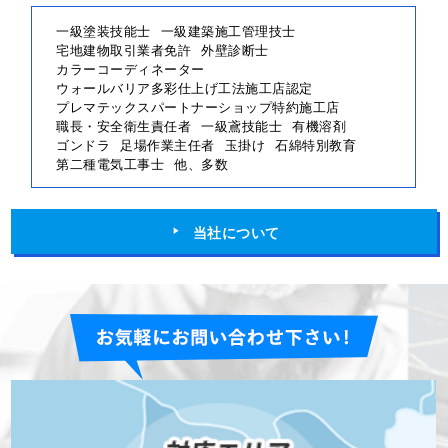
一級塗装技能士
一級建築施工管理技士
宅地建物取引業者免許
外壁診断士
カラーコーディネーター
ウォールバリア多彩仕上げ工法施工店認定
プレマテックスパートナーショップ特約施工店
職長・安全衛生責任者
一級鳶技能士
有機溶剤
ゴンドラ
足場作業主任者
玉掛け
石綿特別教育
第二種電気工事士
他、多数
当社について