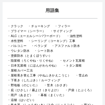
用語集
クラック
チョーキング
フィラー
プライマー（シーラー）
サイディング
ALC（エーエルシー/パワーボード）
油性塗料
水性塗料
シーリング（コーキング）工事
バルコニー
ベランダ
アスファルト防水
ウレタン防水
シート防水
塗膜防水（とまくぼうすい）
陸屋根（ろくやね・りくやね）
セメント瓦屋根
日本瓦屋根（にほんがわらやね）
トタン屋根
屋根カバー工法
屋根葺き替え工事（やねふきかえこうじ）
雪止め
下葺き（したぶき）/ ルーフィング
野地板（のじいた）
笠木（かさぎ）
庇（ひさし）/ 霧よけ（きりよけ）
戸袋（とぶくろ）
雨戸（あまど）
幕板（まくいた）
這樋（はいどい）
集水器 （しゅうすいき）/上合（じょうごう）
雨どい