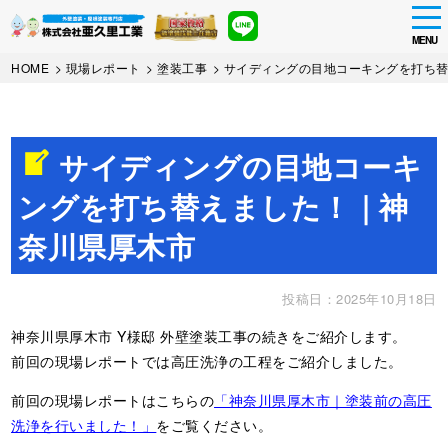
tog
nav
MENU
Skip
HOME
>
現場レポート
>
塗装工事
>
サイディングの目地コーキングを打ち
to
main
content
サイディングの目地コーキ
ングを打ち替えました！｜神
奈川県厚木市
投稿日：2025年10月18日
神奈川県厚木市 Y様邸 外壁塗装工事の続きをご紹介します。
前回の現場レポートでは高圧洗浄の工程をご紹介しました。
前回の現場レポートはこちらの
「神奈川県厚木市｜塗装前の高圧
洗浄を行いました！」
をご覧ください。