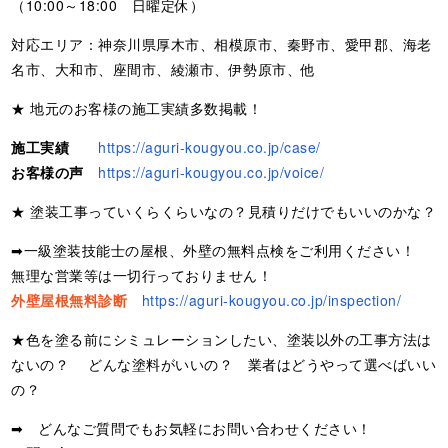
（10:00～18:00 日曜定休）
対応エリア：神奈川県厚木市、相模原市、秦野市、愛甲郡、海老
名市、大和市、座間市、綾瀬市、伊勢原市、他
★ 地元のお客様の施工実績多数掲載！
施工実績
https://aguri-kougyou.co.jp/case/
お客様の声
https://aguri-kougyou.co.jp/voice/
★ 塗装工事っていくらくらいなの？見積りだけでもいいのかな？
➡一級塗装技能士の屋根、外壁の無料点検をご利用ください！
無理な営業等は一切行っておりません！
外壁屋根無料診断
https://aguri-kougyou.co.jp/inspection/
★色を塗る前にシミュレーションしたい、塗装以外の工事方法は
ないの？ どんな塗料がいいの？ 業者はどうやって選べばいい
の？
➡ どんなご質問でもお気軽にお問い合わせください！