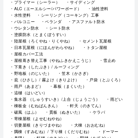
プライマー（シーラー）
サイディング
ALC（エーエルシー/パワーボード）
油性塗料
水性塗料
シーリング（コーキング）工事
バルコニー
ベランダ
アスファルト防水
ウレタン防水
シート防水
塗膜防水（とまくぼうすい）
陸屋根（ろくやね・りくやね）
セメント瓦屋根
日本瓦屋根（にほんがわらやね）
トタン屋根
屋根カバー工法
屋根葺き替え工事（やねふきかえこうじ）
雪止め
下葺き（したぶき）/ ルーフィング
野地板（のじいた）
笠木（かさぎ）
庇（ひさし）/ 霧よけ（きりよけ）
戸袋（とぶくろ）
雨戸（あまど）
幕板（まくいた）
這樋（はいどい）
集水器 （しゅうすいき）/上合（じょうごう）
雨どい
棟板金（むねばんきん）
軒天（のきてん）
破風（はふ）
貫板（ぬきいた）
ケラバ
寄棟屋根（よせむねやね）
切妻屋根（きりづまやね）
大棟（おおむね）
隅棟（すみむね）/ 下り棟（くだりむね）
ドーマー
鼻隠し
軒樋（のきどい）
竪樋（たてどい）