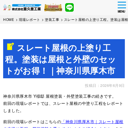
tog
nav
MENU
Skip
HOME
>
現場レポート
>
塗装工事
>
スレート屋根の上塗り工程。塗装は屋
to
main
content
スレート屋根の上塗り工
程。塗装は屋根と外壁のセッ
トがお得！｜神奈川県厚木市
投稿日：2026年6月9日
神奈川県厚木市 Y様邸 屋根塗装・外壁塗装工事の続きです。
前回の現場レポートでは、スレート屋根の中塗り工程をレポート
しました。
前回の現場レポートはこちらの
「神奈川県厚木市｜スレート屋根