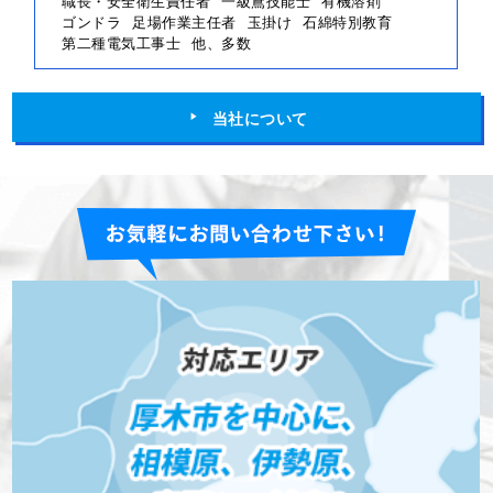
職長・安全衛生責任者
一級鳶技能士
有機溶剤
ゴンドラ
足場作業主任者
玉掛け
石綿特別教育
第二種電気工事士
他、多数
当社について