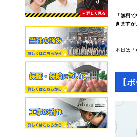
「無料で
きますが
本日は「
【ポ