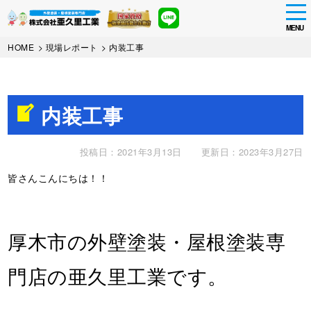
tog
nav
MENU
Skip
HOME
>
現場レポート
>
内装工事
to
main
content
内装工事
投稿日：2021年3月13日
更新日：2023年3月27日
皆さんこんにちは！！
厚木市の外壁塗装・屋根塗装専
門店の亜久里工業です。