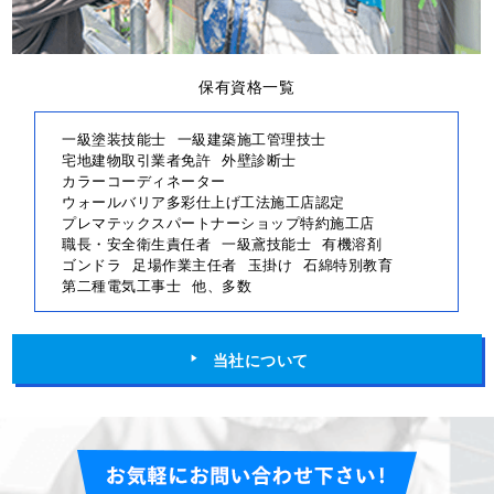
保有資格一覧
一級塗装技能士
一級建築施工管理技士
宅地建物取引業者免許
外壁診断士
カラーコーディネーター
ウォールバリア多彩仕上げ工法施工店認定
プレマテックスパートナーショップ特約施工店
職長・安全衛生責任者
一級鳶技能士
有機溶剤
ゴンドラ
足場作業主任者
玉掛け
石綿特別教育
第二種電気工事士
他、多数
当社について