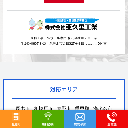
屋根工事・防水工事専門 株式会社亜久里工業
〒243-0807 神奈川県厚木市金田327-6金田ウェルズD区画
対応エリア
厚木市
相模原市
秦野市
愛甲郡
海老名市
大和市
座間市
綾瀬市
伊勢原市
茅ヶ崎市
藤沢市