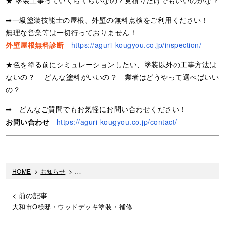
➡一級塗装技能士の屋根、外壁の無料点検をご利用ください！
無理な営業等は一切行っておりません！
外壁屋根無料診断
https://aguri-kougyou.co.jp/inspection/
★色を塗る前にシミュレーションしたい、塗装以外の工事方法は
ないの？ どんな塗料がいいの？ 業者はどうやって選べばいい
の？
➡ どんなご質問でもお気軽にお問い合わせください！
お問い合わせ
https://aguri-kougyou.co.jp/contact/
HOME
>
お知らせ
>
厚木市の外壁塗装・屋根塗装専門店の亜久里工業
< 前の記事
大和市O様邸・ウッドデッキ塗装・補修