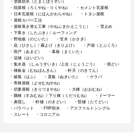
塗膜防水（とまくぼうすい）
陸屋根（ろくやね・りくやね）
セメント瓦屋根
日本瓦屋根（にほんがわらやね）
トタン屋根
屋根カバー工法
屋根葺き替え工事（やねふきかえこうじ）
雪止め
下葺き（したぶき）/ ルーフィング
野地板（のじいた）
笠木（かさぎ）
庇（ひさし）/ 霧よけ（きりよけ）
戸袋（とぶくろ）
雨戸（あまど）
幕板（まくいた）
這樋（はいどい）
集水器 （しゅうすいき）/上合（じょうごう）
雨どい
棟板金（むねばんきん）
軒天（のきてん）
破風（はふ）
貫板（ぬきいた）
ケラバ
寄棟屋根（よせむねやね）
切妻屋根（きりづまやね）
大棟（おおむね）
隅棟（すみむね）/ 下り棟（くだりむね）
ドーマー
鼻隠し
軒樋（のきどい）
竪樋（たてどい）
パラペット
FRP防水
アスファルトシングル
スレート
コロニアル