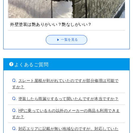
外壁塗装は艶ありがいい？艶なしがいい？
一覧を見る
よくあるご質問
Q.
スレート屋根が剥がれていたのですが部分修理は可能で
すか？
Q.
塗装したら雨漏りするって聞いたんですが本当ですか？
Q.
HPに乗っているもの以外のメーカーの商品も利用できま
すか？
Q.
対応エリアに記載が無い地域なのですが、対応していた