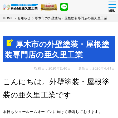
tog
nav
MENU
Skip
HOME
>
お知らせ
>
厚木市の外壁塗装・屋根塗装専門店の亜久里工業
to
main
content
厚木市の外壁塗装・屋根塗
装専門店の亜久里工業
投稿日：2020年2月6日
更新日：2020年4月1日
こんにちは。外壁塗装・屋根塗
装の亜久里工業です
本日もショールームオープンに向けて準備しております。