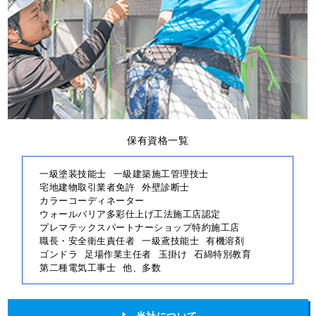
保有資格一覧
一級塗装技能士
一級建築施工管理技士
宅地建物取引業者免許
外壁診断士
カラーコーディネーター
ウォールバリア多彩仕上げ工法施工店認定
プレマテックスパートナーショップ特約施工店
職長・安全衛生責任者
一級鳶技能士
有機溶剤
ゴンドラ
足場作業主任者
玉掛け
石綿特別教育
第二種電気工事士
他、多数
当社について