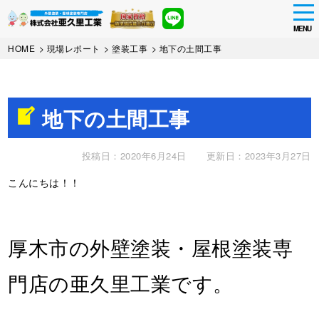
tog
nav
MENU
Skip
HOME
>
現場レポート
>
塗装工事
>
地下の土間工事
to
main
content
地下の土間工事
投稿日：2020年6月24日
更新日：2023年3月27日
こんにちは！！
厚木市の外壁塗装・屋根塗装専
門店の亜久里工業です。