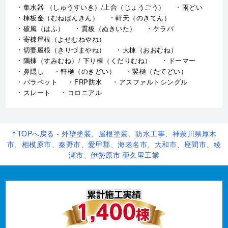
集水器 （しゅうすいき）/上合（じょうごう）
雨どい
棟板金（むねばんきん）
軒天（のきてん）
破風（はふ）
貫板（ぬきいた）
ケラバ
寄棟屋根（よせむねやね）
切妻屋根（きりづまやね）
大棟（おおむね）
隅棟（すみむね）/ 下り棟（くだりむね）
ドーマー
鼻隠し
軒樋（のきどい）
竪樋（たてどい）
パラペット
FRP防水
アスファルトシングル
スレート
コロニアル
↑TOPへ戻る - 外壁塗装、屋根塗装、防水工事、神奈川県厚木
市、相模原市、秦野市、愛甲郡、海老名市、大和市、座間市、綾
瀬市、伊勢原市 亜久里工業