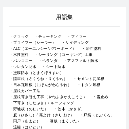
用語集
クラック
チョーキング
フィラー
プライマー（シーラー）
サイディング
ALC（エーエルシー/パワーボード）
油性塗料
水性塗料
シーリング（コーキング）工事
バルコニー
ベランダ
アスファルト防水
ウレタン防水
シート防水
塗膜防水（とまくぼうすい）
陸屋根（ろくやね・りくやね）
セメント瓦屋根
日本瓦屋根（にほんがわらやね）
トタン屋根
屋根カバー工法
屋根葺き替え工事（やねふきかえこうじ）
雪止め
下葺き（したぶき）/ ルーフィング
野地板（のじいた）
笠木（かさぎ）
庇（ひさし）/ 霧よけ（きりよけ）
戸袋（とぶくろ）
雨戸（あまど）
幕板（まくいた）
這樋（はいどい）