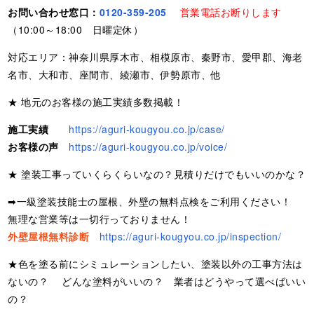
お問い合わせ窓口：
0120-359-205
営業電話お断りします
（10:00～18:00 日曜定休）
対応エリア：神奈川県厚木市、相模原市、秦野市、愛甲郡、海老
名市、大和市、座間市、綾瀬市、伊勢原市、他
★ 地元のお客様の施工実績多数掲載！
施工実績
https://aguri-kougyou.co.jp/case/
お客様の声
https://aguri-kougyou.co.jp/voice/
★ 塗装工事っていくらくらいなの？見積りだけでもいいのかな？
➡一級塗装技能士の屋根、外壁の無料点検をご利用ください！
無理な営業等は一切行っておりません！
外壁屋根無料診断
https://aguri-kougyou.co.jp/inspection/
★色を塗る前にシミュレーションしたい、塗装以外の工事方法は
ないの？ どんな塗料がいいの？ 業者はどうやって選べばいい
の？