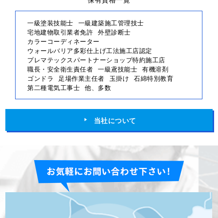
一級塗装技能士
一級建築施工管理技士
宅地建物取引業者免許
外壁診断士
カラーコーディネーター
ウォールバリア多彩仕上げ工法施工店認定
プレマテックスパートナーショップ特約施工店
職長・安全衛生責任者
一級鳶技能士
有機溶剤
ゴンドラ
足場作業主任者
玉掛け
石綿特別教育
第二種電気工事士
他、多数
当社について