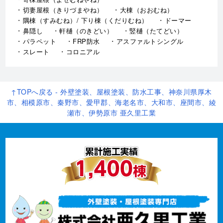
切妻屋根（きりづまやね）
大棟（おおむね）
隅棟（すみむね）/ 下り棟（くだりむね）
ドーマー
鼻隠し
軒樋（のきどい）
竪樋（たてどい）
パラペット
FRP防水
アスファルトシングル
スレート
コロニアル
↑TOPへ戻る - 外壁塗装、屋根塗装、防水工事、神奈川県厚木
市、相模原市、秦野市、愛甲郡、海老名市、大和市、座間市、綾
瀬市、伊勢原市 亜久里工業