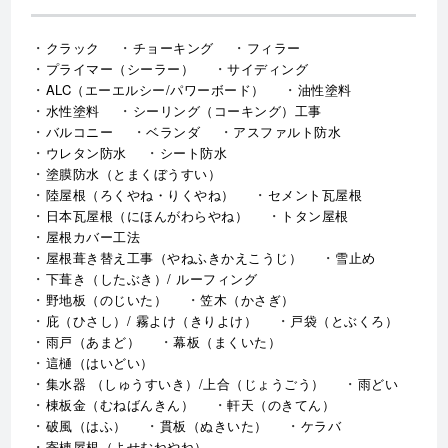
クラック
チョーキング
フィラー
プライマー（シーラー）
サイディング
ALC（エーエルシー/パワーボード）
油性塗料
水性塗料
シーリング（コーキング）工事
バルコニー
ベランダ
アスファルト防水
ウレタン防水
シート防水
塗膜防水（とまくぼうすい）
陸屋根（ろくやね・りくやね）
セメント瓦屋根
日本瓦屋根（にほんがわらやね）
トタン屋根
屋根カバー工法
屋根葺き替え工事（やねふきかえこうじ）
雪止め
下葺き（したぶき）/ ルーフィング
野地板（のじいた）
笠木（かさぎ）
庇（ひさし）/ 霧よけ（きりよけ）
戸袋（とぶくろ）
雨戸（あまど）
幕板（まくいた）
這樋（はいどい）
集水器 （しゅうすいき）/上合（じょうごう）
雨どい
棟板金（むねばんきん）
軒天（のきてん）
破風（はふ）
貫板（ぬきいた）
ケラバ
寄棟屋根（よせむねやね）