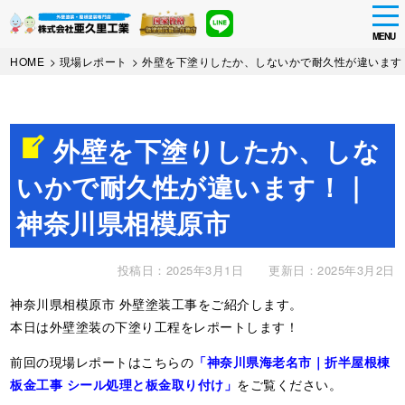
tog
nav
MENU
Skip
HOME
>
現場レポート
>
外壁を下塗りしたか、しないかで耐久性が違います
to
main
content
外壁を下塗りしたか、しな
いかで耐久性が違います！｜
神奈川県相模原市
投稿日：2025年3月1日
更新日：2025年3月2日
神奈川県相模原市 外壁塗装工事をご紹介します。
本日は外壁塗装の下塗り工程をレポートします！
前回の現場レポートはこちらの
「神奈川県海老名市｜折半屋根棟
板金工事 シール処理と板金取り付け」
をご覧ください。