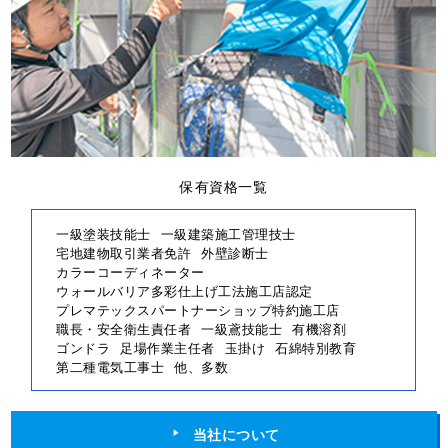
保有資格一覧
一級塗装技能士
一級建築施工管理技士
宅地建物取引業者免許
外壁診断士
カラーコーディネーター
ウォールバリア多彩仕上げ工法施工店認定
プレマテックスパートナーショップ特約施工店
職長・安全衛生責任者
一級鳶技能士
有機溶剤
ゴンドラ
足場作業主任者
玉掛け
石綿特別教育
第二種電気工事士
他、多数
当社について