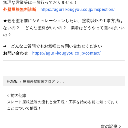
無理な営業等は一切行っておりません！
外壁屋根無料診断
https://aguri-kougyou.co.jp/inspection/
★色を塗る前にシミュレーションしたい、塗装以外の工事方法は
ないの？ どんな塗料がいいの？ 業者はどうやって選べばいい
の？
➡ どんなご質問でもお気軽にお問い合わせください！
お問い合わせ
https://aguri-kougyou.co.jp/contact/
HOME
>
屋根外壁塗装ブログ
>
外壁塗装の見積もり構成・内訳・押さえて
< 前の記事
スレート屋根塗装の流れと全工程・工事を始める前に知っておく
ことについて解説！
次の記事 >