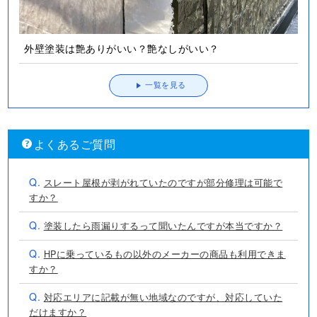
外壁塗装は艶ありがいい？艶なしがいい？
一覧を見る
よくあるご質問
Q.
スレート屋根が剥がれていたのですが部分修理は可能で
すか？
Q.
塗装したら雨漏りするって聞いたんですが本当ですか？
Q.
HPに乗っているもの以外のメーカーの商品も利用できま
すか？
Q.
対応エリアに記載が無い地域なのですが、対応していた
だけますか？