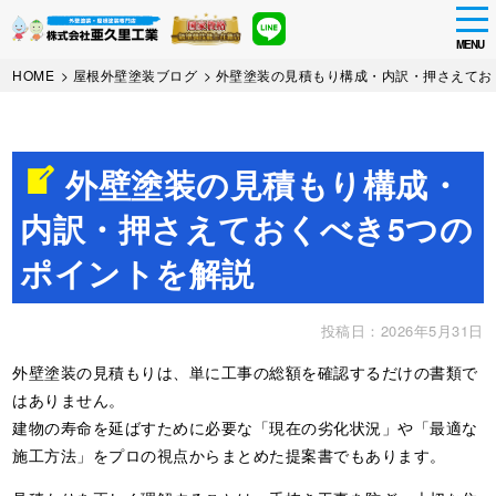
tog
nav
MENU
Skip
HOME
>
屋根外壁塗装ブログ
>
外壁塗装の見積もり構成・内訳・押さえてお
to
main
content
外壁塗装の見積もり構成・
内訳・押さえておくべき5つの
ポイントを解説
投稿日：2026年5月31日
外壁塗装の見積もりは、単に工事の総額を確認するだけの書類で
はありません。
建物の寿命を延ばすために必要な「現在の劣化状況」や「最適な
施工方法」をプロの視点からまとめた提案書でもあります。