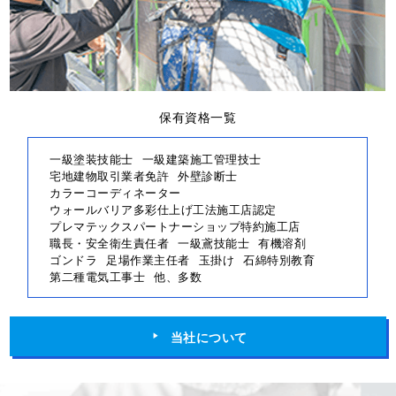
保有資格一覧
一級塗装技能士
一級建築施工管理技士
宅地建物取引業者免許
外壁診断士
カラーコーディネーター
ウォールバリア多彩仕上げ工法施工店認定
プレマテックスパートナーショップ特約施工店
職長・安全衛生責任者
一級鳶技能士
有機溶剤
ゴンドラ
足場作業主任者
玉掛け
石綿特別教育
第二種電気工事士
他、多数
当社について