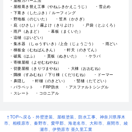
屋根カバー工法
屋根葺き替え工事（やねふきかえこうじ）
雪止め
下葺き（したぶき）/ ルーフィング
野地板（のじいた）
笠木（かさぎ）
庇（ひさし）/ 霧よけ（きりよけ）
戸袋（とぶくろ）
雨戸（あまど）
幕板（まくいた）
這樋（はいどい）
集水器 （しゅうすいき）/上合（じょうごう）
雨どい
棟板金（むねばんきん）
軒天（のきてん）
破風（はふ）
貫板（ぬきいた）
ケラバ
寄棟屋根（よせむねやね）
切妻屋根（きりづまやね）
大棟（おおむね）
隅棟（すみむね）/ 下り棟（くだりむね）
ドーマー
鼻隠し
軒樋（のきどい）
竪樋（たてどい）
パラペット
FRP防水
アスファルトシングル
スレート
コロニアル
↑TOPへ戻る - 外壁塗装、屋根塗装、防水工事、神奈川県厚木
市、相模原市、秦野市、愛甲郡、海老名市、大和市、座間市、綾
瀬市、伊勢原市 亜久里工業