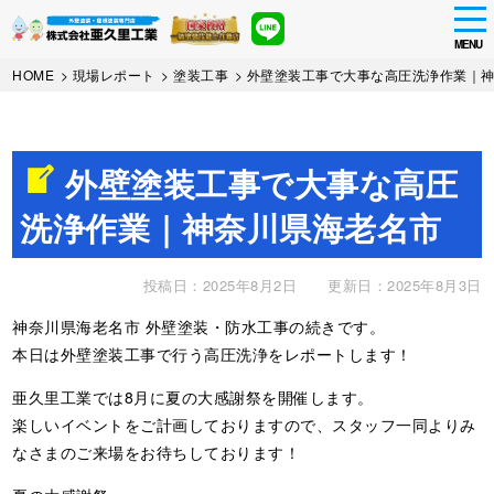
tog
nav
MENU
Skip
HOME
>
現場レポート
>
塗装工事
>
外壁塗装工事で大事な高圧洗浄作業｜
to
main
content
外壁塗装工事で大事な高圧
洗浄作業｜神奈川県海老名市
投稿日：2025年8月2日
更新日：2025年8月3日
神奈川県海老名市 外壁塗装・防水工事の続きです。
本日は外壁塗装工事で行う高圧洗浄をレポートします！
亜久里工業では8月に夏の大感謝祭を開催します。
楽しいイベントをご計画しておりますので、スタッフ一同よりみ
なさまのご来場をお待ちしております！