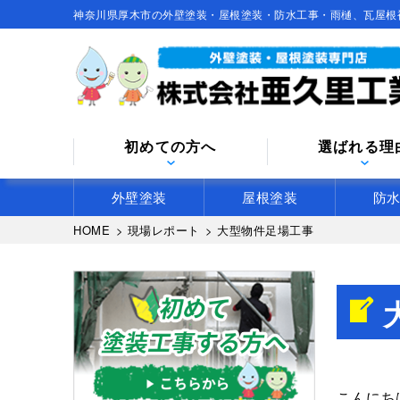
神奈川県厚木市の外壁塗装・屋根塗装・防水工事・雨樋、瓦屋根
初めての方へ
選ばれる理
外壁塗装
屋根塗装
防
HOME
>
現場レポート
>
大型物件足場工事
こんにち