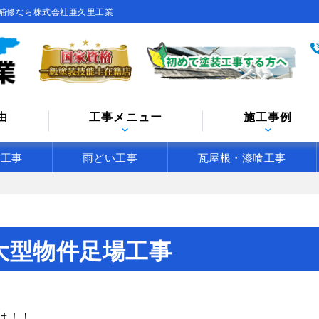
補修なら株式会社亜久里工業
由
工事メニュー
施工事例
水工事
雨どい工事
瓦屋根・漆喰工事
大型物件足場工事
は！！