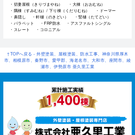
切妻屋根（きりづまやね）
大棟（おおむね）
隅棟（すみむね）/ 下り棟（くだりむね）
ドーマー
鼻隠し
軒樋（のきどい）
竪樋（たてどい）
パラペット
FRP防水
アスファルトシングル
スレート
コロニアル
↑TOPへ戻る - 外壁塗装、屋根塗装、防水工事、神奈川県厚木
市、相模原市、秦野市、愛甲郡、海老名市、大和市、座間市、綾
瀬市、伊勢原市 亜久里工業