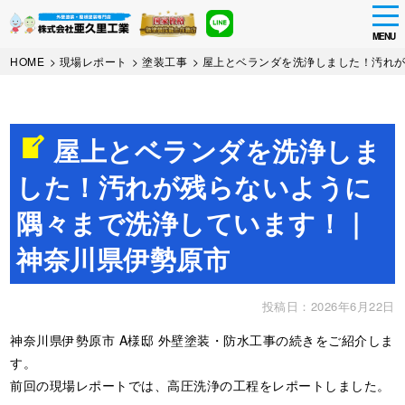
tog
nav
MENU
Skip
HOME
>
現場レポート
>
塗装工事
>
屋上とベランダを洗浄しました！汚れ
to
main
content
屋上とベランダを洗浄しま
した！汚れが残らないように
隅々まで洗浄しています！｜
神奈川県伊勢原市
投稿日：2026年6月22日
神奈川県伊勢原市 A様邸 外壁塗装・防水工事の続きをご紹介しま
す。
前回の現場レポートでは、高圧洗浄の工程をレポートしました。