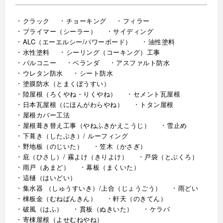
クラック
チョーキング
フィラー
プライマー（シーラー）
サイディング
ALC（エーエルシー/パワーボード）
油性塗料
水性塗料
シーリング（コーキング）工事
バルコニー
ベランダ
アスファルト防水
ウレタン防水
シート防水
塗膜防水（とまくぼうすい）
陸屋根（ろくやね・りくやね）
セメント瓦屋根
日本瓦屋根（にほんがわらやね）
トタン屋根
屋根カバー工法
屋根葺き替え工事（やねふきかえこうじ）
雪止め
下葺き（したぶき）/ ルーフィング
野地板（のじいた）
笠木（かさぎ）
庇（ひさし）/ 霧よけ（きりよけ）
戸袋（とぶくろ）
雨戸（あまど）
幕板（まくいた）
這樋（はいどい）
集水器 （しゅうすいき）/上合（じょうごう）
雨どい
棟板金（むねばんきん）
軒天（のきてん）
破風（はふ）
貫板（ぬきいた）
ケラバ
寄棟屋根（よせむねやね）