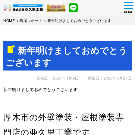
tog
nav
MENU
Skip
HOME
>
現場レポート
>
新年明けましておめでとうございます
to
main
content
新年明けましておめでとう
ございます
投稿日：2021年1月9日
更新日：2023年3月27日
新年明けましておめでとうございます
厚木市の外壁塗装・屋根塗装専
門店の亜久里工業です