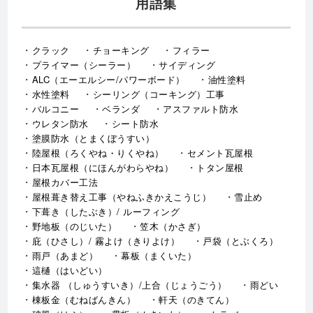
用語集
クラック
チョーキング
フィラー
プライマー（シーラー）
サイディング
ALC（エーエルシー/パワーボード）
油性塗料
水性塗料
シーリング（コーキング）工事
バルコニー
ベランダ
アスファルト防水
ウレタン防水
シート防水
塗膜防水（とまくぼうすい）
陸屋根（ろくやね・りくやね）
セメント瓦屋根
日本瓦屋根（にほんがわらやね）
トタン屋根
屋根カバー工法
屋根葺き替え工事（やねふきかえこうじ）
雪止め
下葺き（したぶき）/ ルーフィング
野地板（のじいた）
笠木（かさぎ）
庇（ひさし）/ 霧よけ（きりよけ）
戸袋（とぶくろ）
雨戸（あまど）
幕板（まくいた）
這樋（はいどい）
集水器 （しゅうすいき）/上合（じょうごう）
雨どい
棟板金（むねばんきん）
軒天（のきてん）