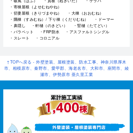
破風（はふ）
貫板（ぬきいた）
ケラバ
寄棟屋根（よせむねやね）
切妻屋根（きりづまやね）
大棟（おおむね）
隅棟（すみむね）/ 下り棟（くだりむね）
ドーマー
鼻隠し
軒樋（のきどい）
竪樋（たてどい）
パラペット
FRP防水
アスファルトシングル
スレート
コロニアル
↑TOPへ戻る - 外壁塗装、屋根塗装、防水工事、神奈川県厚木
市、相模原市、秦野市、愛甲郡、海老名市、大和市、座間市、綾
瀬市、伊勢原市 亜久里工業