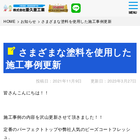
tog
nav
MENU
Skip
HOME
>
お知らせ
>
さまざまな塗料を使用した施工事例更新
to
main
content
さまざまな塗料を使用した
施工事例更新
投稿日：2021年11月9日
更新日：2023年3月27日
皆さんこんにちは！！
施工事例の内容を沢山更新させて頂きました！！
定番のパーフェクトトップや弊社人気のビーズコートフレッシ
ュ、