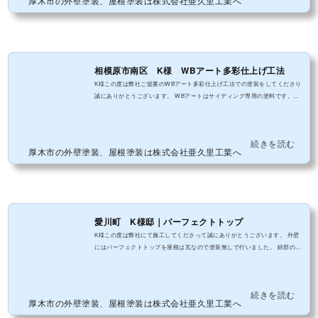
厚木市の外壁塗装、屋根塗装は株式会社亜久里工業へ
に...
相模原市南区 K様 WBアート多彩仕上げ工法
K様この度は弊社ご提案のWBアート多彩仕上げ工法での塗装をしてくださり
誠にありがとうございます。 WBアートはサイディング専用の塗料です。複
数の色や自然な凹凸感のある高意匠窯業系サイディングの塗り替えに最適で
す
続きを読む
厚木市の外壁塗装、屋根塗装は株式会社亜久里工業へ
愛川町 K様邸｜パーフェクトトップ
K様この度は弊社にて施工してくださって誠にありがとうございます。 外壁
にはパーフェクトトップを屋根は瓦なので塗装無しで行いました。 鉄部のケ
レン作業がとても多く大変でしたが無事に作業終わりました。
続きを読む
厚木市の外壁塗装、屋根塗装は株式会社亜久里工業へ