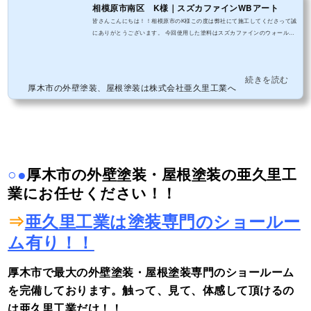
相模原市南区 K様｜スズカファインWBアート
皆さんこんにちは！！相模原市のK様この度は弊社にて施工してくださって誠
にありがとうございます。 今回使用した塗料はスズカファインのウォールバ
リアアート多彩仕上げ工法のサイディング専用の塗料でサイディングのデザ
インを活かし新しく色をつけることが出来ます！！従来塗料には無いこの塗
料を是非見てください。
続きを読む
厚木市の外壁塗装、屋根塗装は株式会社亜久里工業へ
○●
厚木市の外壁塗装・屋根塗装の亜久里工
業にお任せください！！
⇒
亜久里工業は塗装専門のショールー
ム有り！！
厚木市で最大の外壁塗装・屋根塗装専門のショールーム
を完備しております。触って、見て、体感して頂けるの
は亜久里工業だけ！！