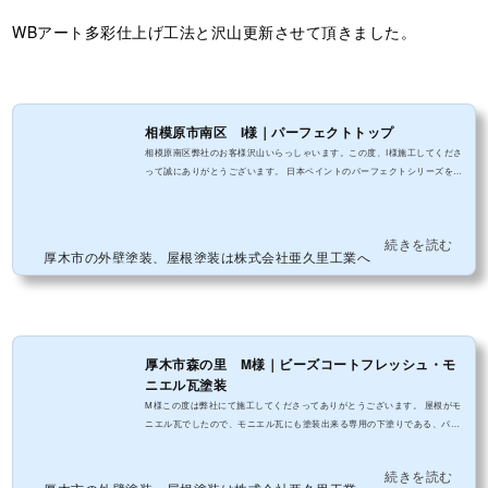
WBアート多彩仕上げ工法と沢山更新させて頂きました。
相模原市南区 I様｜パーフェクトトップ
相模原南区弊社のお客様沢山いらっしゃいます。この度、I様施工してくださ
って誠にありがとうございます。 日本ペイントのパーフェクトシリーズを使
わせて頂きます。
続きを読む
厚木市の外壁塗装、屋根塗装は株式会社亜久里工業へ
厚木市森の里 M様｜ビーズコートフレッシュ・モ
ニエル瓦塗装
M様この度は弊社にて施工してくださってありがとうございます。 屋根がモ
ニエル瓦でしたので、モニエル瓦にも塗装出来る専用の下塗りである、パー
フェクトベスト強化シーラーを使用しました。モニエル瓦には着色スラリー
という着色剤を塗っているため、瓦の表面には「スラリー層」と呼ばれる層
続きを読む
が出来ています。モニエル瓦を再度塗装する場合は、このスラリー層を綺麗