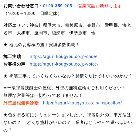
お問い合わせ窓口：
0120-359-205
営業電話お断りします
（10:00～18:00 日曜定休）
対応エリア：神奈川県厚木市、相模原市、秦野市、愛甲郡、海老
名市、大和市、座間市、綾瀬市、伊勢原市、他
★ 地元のお客様の施工実績多数掲載！
施工実績
https://aguri-kougyou.co.jp/case/
お客様の声
https://aguri-kougyou.co.jp/voice/
★ 塗装工事っていくらくらいなの？見積りだけでもいいのかな？
➡一級塗装技能士の屋根、外壁の無料点検をご利用ください！
無理な営業等は一切行っておりません！
外壁屋根無料診断
https://aguri-kougyou.co.jp/inspection/
★色を塗る前にシミュレーションしたい、塗装以外の工事方法は
ないの？ どんな塗料がいいの？ 業者はどうやって選べばいい
の？