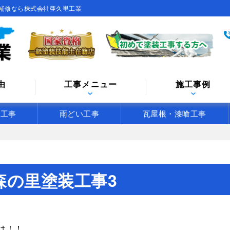
補修なら株式会社亜久里工業
由
工事メニュー
施工事例
水工事
雨どい工事
瓦屋根・漆喰工事
森の里塗装工事3
は！！