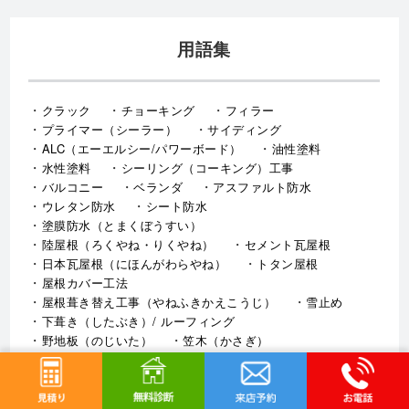
用語集
クラック
チョーキング
フィラー
プライマー（シーラー）
サイディング
ALC（エーエルシー/パワーボード）
油性塗料
水性塗料
シーリング（コーキング）工事
バルコニー
ベランダ
アスファルト防水
ウレタン防水
シート防水
塗膜防水（とまくぼうすい）
陸屋根（ろくやね・りくやね）
セメント瓦屋根
日本瓦屋根（にほんがわらやね）
トタン屋根
屋根カバー工法
屋根葺き替え工事（やねふきかえこうじ）
雪止め
下葺き（したぶき）/ ルーフィング
野地板（のじいた）
笠木（かさぎ）
庇（ひさし）/ 霧よけ（きりよけ）
戸袋（とぶくろ）
雨戸（あまど）
幕板（まくいた）
這樋（はいどい）