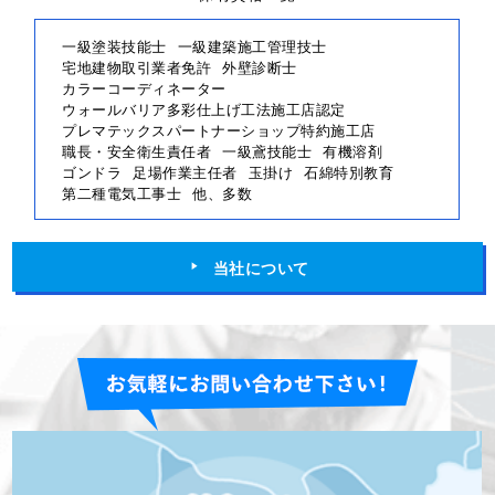
一級塗装技能士
一級建築施工管理技士
宅地建物取引業者免許
外壁診断士
カラーコーディネーター
ウォールバリア多彩仕上げ工法施工店認定
プレマテックスパートナーショップ特約施工店
職長・安全衛生責任者
一級鳶技能士
有機溶剤
ゴンドラ
足場作業主任者
玉掛け
石綿特別教育
第二種電気工事士
他、多数
当社について