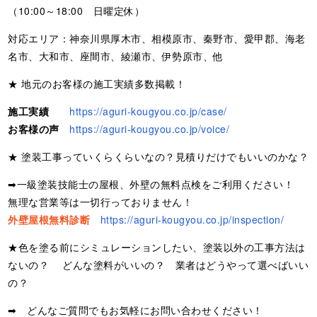
（10:00～18:00 日曜定休）
対応エリア：神奈川県厚木市、相模原市、秦野市、愛甲郡、海老
名市、大和市、座間市、綾瀬市、伊勢原市、他
★ 地元のお客様の施工実績多数掲載！
施工実績
https://aguri-kougyou.co.jp/case/
お客様の声
https://aguri-kougyou.co.jp/voice/
★ 塗装工事っていくらくらいなの？見積りだけでもいいのかな？
➡一級塗装技能士の屋根、外壁の無料点検をご利用ください！
無理な営業等は一切行っておりません！
外壁屋根無料診断
https://aguri-kougyou.co.jp/inspection/
★色を塗る前にシミュレーションしたい、塗装以外の工事方法は
ないの？ どんな塗料がいいの？ 業者はどうやって選べばいい
の？
➡ どんなご質問でもお気軽にお問い合わせください！