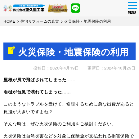
tog
nav
MENU
Skip
HOME
>
住宅リフォームの真実
>
火災保険・地震保険の利用
to
main
content
火災保険・地震保険の利用
投稿日：2020年4月19日
更新日：2024年10月29日
屋根が風で飛ばされてしまった……
雨樋が台風で壊れてしまった……
このようなトラブルを受けて、修理するために急な出費があると
負担が大きいですよね？
そんな時は、ぜひ火災保険のご利用をご検討ください。
火災保険は自然災害などを対象に保険金が支払われる損害保険で