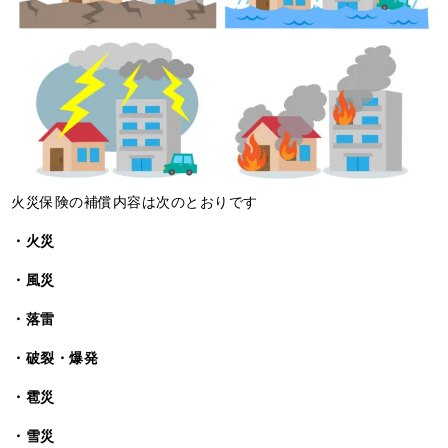
火災保険の補償内容は次のとおりです
・火災
・風災
・落雷
・破裂・爆発
・雹災
・雪災