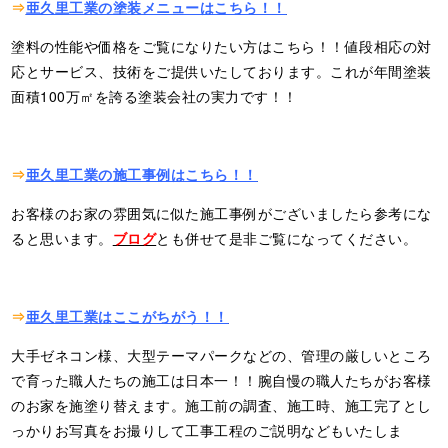
⇒
亜久里工業の塗装メニューはこちら！！
塗料の性能や価格をご覧になりたい方はこちら！！値段相応の対
応とサービス、技術をご提供いたしております。これが年間塗装
面積100万㎡を誇る塗装会社の実力です！！
⇒
亜久里工業の施工事例はこちら！！
お客様のお家の雰囲気に似た施工事例がございましたら参考にな
ると思います。
ブログ
とも併せて是非ご覧になってください。
⇒
亜久里工業はここがちがう！！
大手ゼネコン様、大型テーマパークなどの、管理の厳しいところ
で育った職人たちの施工は日本一！！腕自慢の職人たちがお客様
のお家を施塗り替えます。施工前の調査、施工時、施工完了とし
っかりお写真をお撮りして工事工程のご説明などもいたしま