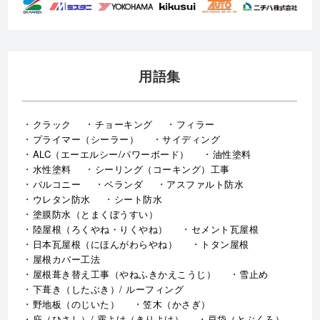
用語集
クラック
チョーキング
フィラー
プライマー（シーラー）
サイディング
ALC（エーエルシー/パワーボード）
油性塗料
水性塗料
シーリング（コーキング）工事
バルコニー
ベランダ
アスファルト防水
ウレタン防水
シート防水
塗膜防水（とまくぼうすい）
陸屋根（ろくやね・りくやね）
セメント瓦屋根
日本瓦屋根（にほんがわらやね）
トタン屋根
屋根カバー工法
屋根葺き替え工事（やねふきかえこうじ）
雪止め
下葺き（したぶき）/ ルーフィング
野地板（のじいた）
笠木（かさぎ）
庇（ひさし）/ 霧よけ（きりよけ）
戸袋（とぶくろ）