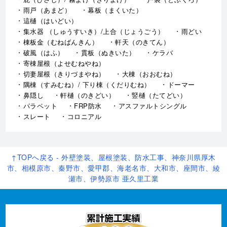
雨戸（あまど）
幕板（まくいた）
這樋（はいどい）
集水器 （しゅうすいき）/上合（じょうごう）
雨どい
棟板金（むねばんきん）
軒天（のきてん）
破風（はふ）
貫板（ぬきいた）
ケラバ
寄棟屋根（よせむねやね）
切妻屋根（きりづまやね）
大棟（おおむね）
隅棟（すみむね）/ 下り棟（くだりむね）
ドーマー
鼻隠し
軒樋（のきどい）
竪樋（たてどい）
パラペット
FRP防水
アスファルトシングル
スレート
コロニアル
↑TOPへ戻る - 外壁塗装、屋根塗装、防水工事、神奈川県厚木
市、相模原市、秦野市、愛甲郡、海老名市、大和市、座間市、綾
瀬市、伊勢原市 亜久里工業