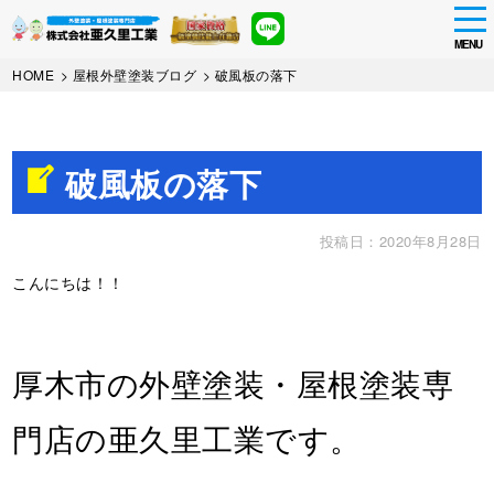
tog
nav
MENU
Skip
HOME
>
屋根外壁塗装ブログ
>
破風板の落下
to
main
content
破風板の落下
投稿日：2020年8月28日
こんにちは！！
厚木市の外壁塗装・屋根塗装専
門店の亜久里工業です。