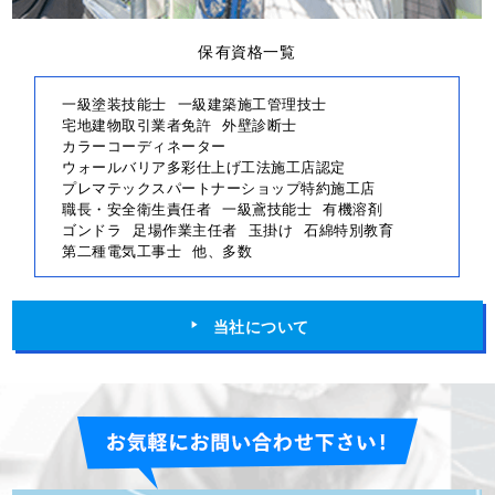
保有資格一覧
一級塗装技能士
一級建築施工管理技士
宅地建物取引業者免許
外壁診断士
カラーコーディネーター
ウォールバリア多彩仕上げ工法施工店認定
プレマテックスパートナーショップ特約施工店
職長・安全衛生責任者
一級鳶技能士
有機溶剤
ゴンドラ
足場作業主任者
玉掛け
石綿特別教育
第二種電気工事士
他、多数
当社について