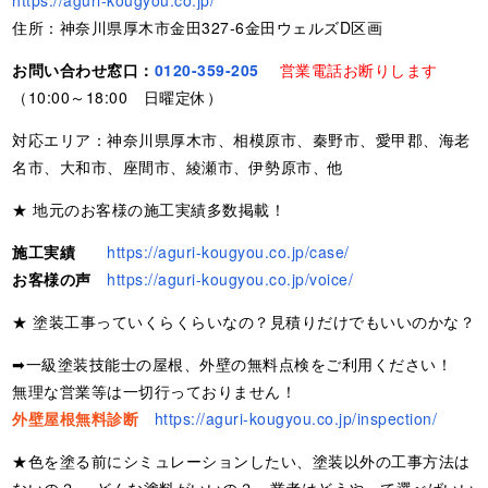
https://aguri-kougyou.co.jp/
住所：神奈川県厚木市金田327-6金田ウェルズD区画
お問い合わせ窓口：
0120-359-205
営業電話お断りします
（10:00～18:00 日曜定休）
対応エリア：神奈川県厚木市、相模原市、秦野市、愛甲郡、海老
名市、大和市、座間市、綾瀬市、伊勢原市、他
★ 地元のお客様の施工実績多数掲載！
施工実績
https://aguri-kougyou.co.jp/case/
お客様の声
https://aguri-kougyou.co.jp/voice/
★ 塗装工事っていくらくらいなの？見積りだけでもいいのかな？
➡一級塗装技能士の屋根、外壁の無料点検をご利用ください！
無理な営業等は一切行っておりません！
外壁屋根無料診断
https://aguri-kougyou.co.jp/inspection/
★色を塗る前にシミュレーションしたい、塗装以外の工事方法は