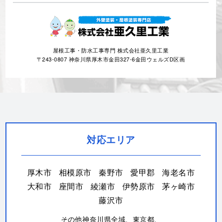
屋根工事・防水工事専門 株式会社亜久里工業
〒243-0807 神奈川県厚木市金田327-6金田ウェルズD区画
対応エリア
厚木市
相模原市
秦野市
愛甲郡
海老名市
大和市
座間市
綾瀬市
伊勢原市
茅ヶ崎市
藤沢市
その他神奈川県全域、東京都、