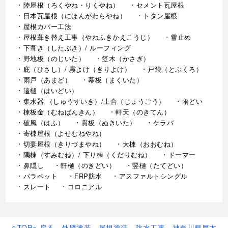
陸屋根（ろくやね・りくやね）
セメント瓦屋根
日本瓦屋根（にほんがわらやね）
トタン屋根
屋根カバー工法
屋根葺き替え工事（やねふきかえこうじ）
雪止め
下葺き（したぶき）/ ルーフィング
野地板（のじいた）
笠木（かさぎ）
庇（ひさし）/ 霧よけ（きりよけ）
戸袋（とぶくろ）
雨戸（あまど）
幕板（まくいた）
這樋（はいどい）
集水器 （しゅうすいき）/上合（じょうごう）
雨どい
棟板金（むねばんきん）
軒天（のきてん）
破風（はふ）
貫板（ぬきいた）
ケラバ
寄棟屋根（よせむねやね）
切妻屋根（きりづまやね）
大棟（おおむね）
隅棟（すみむね）/ 下り棟（くだりむね）
ドーマー
鼻隠し
軒樋（のきどい）
竪樋（たてどい）
パラペット
FRP防水
アスファルトシングル
スレート
コロニアル
↑TOPへ戻る - 外壁塗装、屋根塗装、防水工事、神奈川県厚木