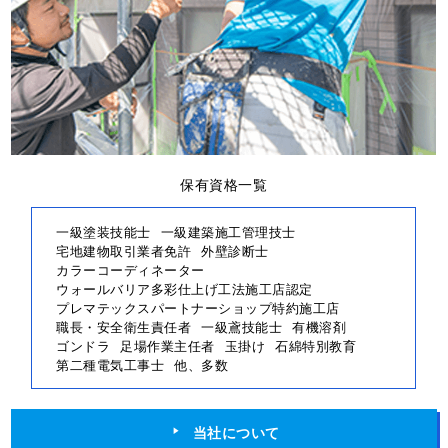
保有資格一覧
一級塗装技能士
一級建築施工管理技士
宅地建物取引業者免許
外壁診断士
カラーコーディネーター
ウォールバリア多彩仕上げ工法施工店認定
プレマテックスパートナーショップ特約施工店
職長・安全衛生責任者
一級鳶技能士
有機溶剤
ゴンドラ
足場作業主任者
玉掛け
石綿特別教育
第二種電気工事士
他、多数
当社について