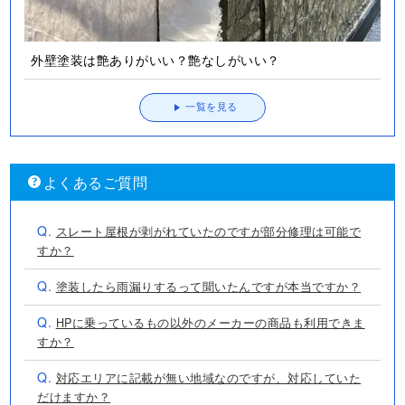
外壁塗装は艶ありがいい？艶なしがいい？
一覧を見る
よくあるご質問
Q.
スレート屋根が剥がれていたのですが部分修理は可能で
すか？
Q.
塗装したら雨漏りするって聞いたんですが本当ですか？
Q.
HPに乗っているもの以外のメーカーの商品も利用できま
すか？
Q.
対応エリアに記載が無い地域なのですが、対応していた
だけますか？