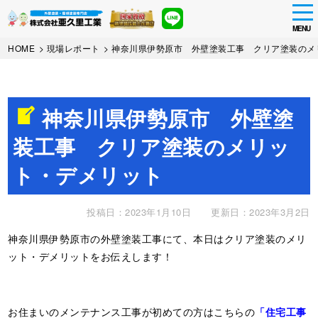
tog
nav
MENU
Skip
HOME
>
現場レポート
>
神奈川県伊勢原市 外壁塗装工事 クリア塗装のメ
to
main
content
神奈川県伊勢原市 外壁塗
装工事 クリア塗装のメリッ
ト・デメリット
投稿日：2023年1月10日
更新日：2023年3月2日
神奈川県伊勢原市の外壁塗装工事にて、本日はクリア塗装のメリ
ット・デメリットをお伝えします！
お住まいのメンテナンス工事が初めての方はこちらの
「住宅工事