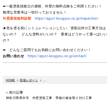
➡一級塗装技能士の屋根、外壁の無料点検をご利用ください！
無理な営業等は一切行っておりません！
外壁屋根無料診断
https://aguri-kougyou.co.jp/inspection/
★色を塗る前にシミュレーションしたい、塗装以外の工事方法は
ないの？ どんな塗料がいいの？ 業者はどうやって選べばいい
の？
➡ どんなご質問でもお気軽にお問い合わせください！
お問い合わせ
https://aguri-kougyou.co.jp/contact/
HOME
>
現場レポート
>
神奈川県伊勢原市 外壁塗装工事 クリア塗装
< 前の記事
神奈川県厚木市 外壁塗装工事 帯板の板金取り付け工事