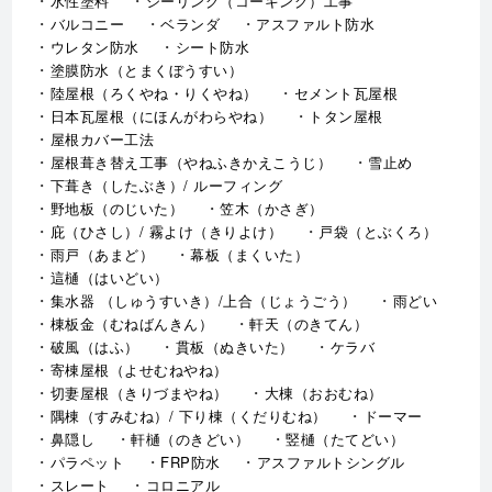
水性塗料
シーリング（コーキング）工事
バルコニー
ベランダ
アスファルト防水
ウレタン防水
シート防水
塗膜防水（とまくぼうすい）
陸屋根（ろくやね・りくやね）
セメント瓦屋根
日本瓦屋根（にほんがわらやね）
トタン屋根
屋根カバー工法
屋根葺き替え工事（やねふきかえこうじ）
雪止め
下葺き（したぶき）/ ルーフィング
野地板（のじいた）
笠木（かさぎ）
庇（ひさし）/ 霧よけ（きりよけ）
戸袋（とぶくろ）
雨戸（あまど）
幕板（まくいた）
這樋（はいどい）
集水器 （しゅうすいき）/上合（じょうごう）
雨どい
棟板金（むねばんきん）
軒天（のきてん）
破風（はふ）
貫板（ぬきいた）
ケラバ
寄棟屋根（よせむねやね）
切妻屋根（きりづまやね）
大棟（おおむね）
隅棟（すみむね）/ 下り棟（くだりむね）
ドーマー
鼻隠し
軒樋（のきどい）
竪樋（たてどい）
パラペット
FRP防水
アスファルトシングル
スレート
コロニアル