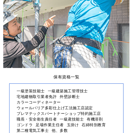
保有資格一覧
一級塗装技能士
一級建築施工管理技士
宅地建物取引業者免許
外壁診断士
カラーコーディネーター
ウォールバリア多彩仕上げ工法施工店認定
プレマテックスパートナーショップ特約施工店
職長・安全衛生責任者
一級鳶技能士
有機溶剤
ゴンドラ
足場作業主任者
玉掛け
石綿特別教育
第二種電気工事士
他、多数