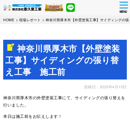
tog
nav
MENU
Skip
HOME
>
現場レポート
>
神奈川県厚木市【外壁塗装工事】サイディングの張
to
main
content
神奈川県厚木市【外壁塗装
工事】サイディングの張り替
え工事 施工前
投稿日：2023年4月15日
神奈川県厚木市の外壁塗装工事にて、サイディングの張り替えを
行いました。
本日は施工前をお伝えします！