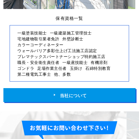
保有資格一覧
一級塗装技能士
一級建築施工管理技士
宅地建物取引業者免許
外壁診断士
カラーコーディネーター
ウォールバリア多彩仕上げ工法施工店認定
プレマテックスパートナーショップ特約施工店
職長・安全衛生責任者
一級鳶技能士
有機溶剤
ゴンドラ
足場作業主任者
玉掛け
石綿特別教育
第二種電気工事士
他、多数
当社について