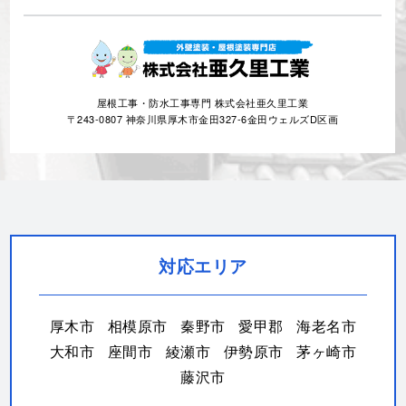
屋根工事・防水工事専門 株式会社亜久里工業
〒243-0807 神奈川県厚木市金田327-6金田ウェルズD区画
対応エリア
厚木市
相模原市
秦野市
愛甲郡
海老名市
大和市
座間市
綾瀬市
伊勢原市
茅ヶ崎市
藤沢市