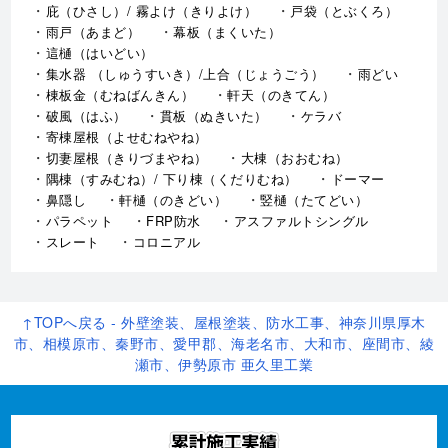
庇（ひさし）/ 霧よけ（きりよけ）
戸袋（とぶくろ）
雨戸（あまど）
幕板（まくいた）
這樋（はいどい）
集水器 （しゅうすいき）/上合（じょうごう）
雨どい
棟板金（むねばんきん）
軒天（のきてん）
破風（はふ）
貫板（ぬきいた）
ケラバ
寄棟屋根（よせむねやね）
切妻屋根（きりづまやね）
大棟（おおむね）
隅棟（すみむね）/ 下り棟（くだりむね）
ドーマー
鼻隠し
軒樋（のきどい）
竪樋（たてどい）
パラペット
FRP防水
アスファルトシングル
スレート
コロニアル
↑TOPへ戻る - 外壁塗装、屋根塗装、防水工事、神奈川県厚木
市、相模原市、秦野市、愛甲郡、海老名市、大和市、座間市、綾
瀬市、伊勢原市 亜久里工業