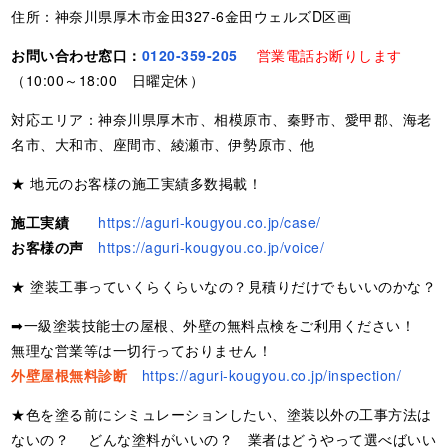
住所：神奈川県厚木市金田327-6金田ウェルズD区画
お問い合わせ窓口：
0120-359-205
営業電話お断りします
（10:00～18:00 日曜定休）
対応エリア：神奈川県厚木市、相模原市、秦野市、愛甲郡、海老
名市、大和市、座間市、綾瀬市、伊勢原市、他
★ 地元のお客様の施工実績多数掲載！
施工実績
https://aguri-kougyou.co.jp/case/
お客様の声
https://aguri-kougyou.co.jp/voice/
★ 塗装工事っていくらくらいなの？見積りだけでもいいのかな？
➡一級塗装技能士の屋根、外壁の無料点検をご利用ください！
無理な営業等は一切行っておりません！
外壁屋根無料診断
https://aguri-kougyou.co.jp/inspection/
★色を塗る前にシミュレーションしたい、塗装以外の工事方法は
ないの？ どんな塗料がいいの？ 業者はどうやって選べばいい