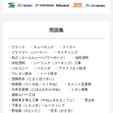
用語集
クラック
チョーキング
フィラー
プライマー（シーラー）
サイディング
ALC（エーエルシー/パワーボード）
油性塗料
水性塗料
シーリング（コーキング）工事
バルコニー
ベランダ
アスファルト防水
ウレタン防水
シート防水
塗膜防水（とまくぼうすい）
陸屋根（ろくやね・りくやね）
セメント瓦屋根
日本瓦屋根（にほんがわらやね）
トタン屋根
屋根カバー工法
屋根葺き替え工事（やねふきかえこうじ）
雪止め
下葺き（したぶき）/ ルーフィング
野地板（のじいた）
笠木（かさぎ）