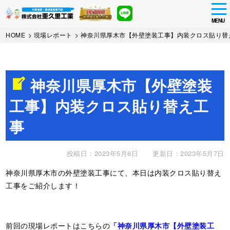
tog
nav
MENU
Skip
HOME
>
現場レポート
>
神奈川県厚木市【外壁塗装工事】内装クロス貼り替
to
main
content
神奈川県厚木市【外壁塗装
工事】内装クロス貼り替え工
事
投稿日：2023年5月6日
更新日：2023年5月7日
神奈川県厚木市の外壁塗装工事にて、本日は内装クロス貼り替え
工事をご紹介します！
前回の現場レポートはこちらの
「神奈川県厚木市【外壁塗装工