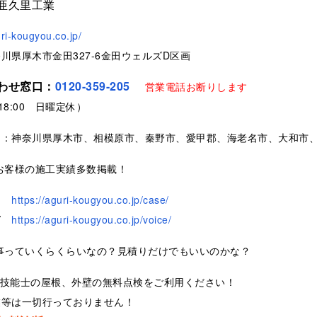
亜久里工業
uri-kougyou.co.jp/
川県厚木市金田327-6金田ウェルズD区画
わせ窓口：
0120-359-205
営業電話お断りします
～18:00 日曜定休）
ア：神奈川県厚木市、相模原市、秦野市、愛甲郡、海老名市、大和市
お客様の施工実績多数掲載！
https://aguri-kougyou.co.jp/case/
声
https://aguri-kougyou.co.jp/voice/
事っていくらくらいなの？見積りだけでもいいのかな？
装技能士の屋根、外壁の無料点検をご利用ください！
業等は一切行っておりません！