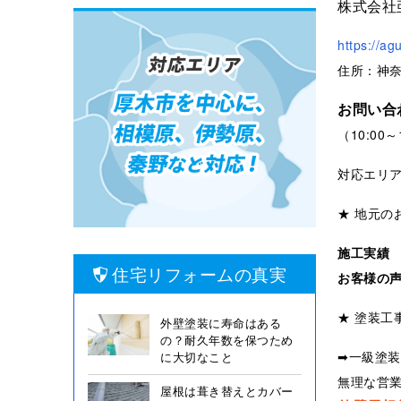
株式会社
https://ag
住所：神奈
お問い合
（10:00
対応エリ
★ 地元の
施工実績
住宅リフォームの真実
お客様の
★ 塗装工
外壁塗装に寿命はある
の？耐久年数を保つため
➡一級塗
に大切なこと
無理な営
屋根は葺き替えとカバー