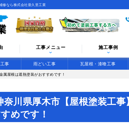
補修なら株式会社亜久里工業
由
工事メニュー
施工事例
水工事
雨どい工事
瓦屋根・漆喰工事
金属屋根は遮熱塗装がおすすめです！
神奈川県厚木市【屋根塗装工事
すすめです！