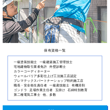
保有資格一覧
一級塗装技能士
一級建築施工管理技士
宅地建物取引業者免許
外壁診断士
カラーコーディネーター
ウォールバリア多彩仕上げ工法施工店認定
プレマテックスパートナーショップ特約施工店
職長・安全衛生責任者
一級鳶技能士
有機溶剤
ゴンドラ
足場作業主任者
玉掛け
石綿特別教育
第二種電気工事士
他、多数