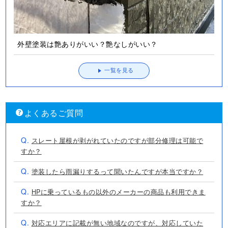
外壁塗装は艶ありがいい？艶なしがいい？
一覧を見る
よくあるご質問
Q.
スレート屋根が剥がれていたのですが部分修理は可能で
すか？
Q.
塗装したら雨漏りするって聞いたんですが本当ですか？
Q.
HPに乗っているもの以外のメーカーの商品も利用できま
すか？
Q.
対応エリアに記載が無い地域なのですが、対応していた