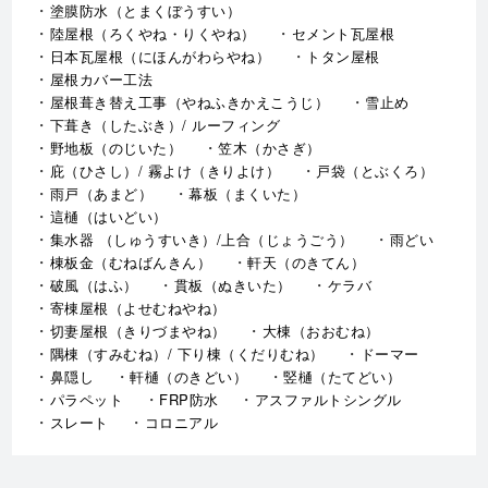
塗膜防水（とまくぼうすい）
陸屋根（ろくやね・りくやね）
セメント瓦屋根
日本瓦屋根（にほんがわらやね）
トタン屋根
屋根カバー工法
屋根葺き替え工事（やねふきかえこうじ）
雪止め
下葺き（したぶき）/ ルーフィング
野地板（のじいた）
笠木（かさぎ）
庇（ひさし）/ 霧よけ（きりよけ）
戸袋（とぶくろ）
雨戸（あまど）
幕板（まくいた）
這樋（はいどい）
集水器 （しゅうすいき）/上合（じょうごう）
雨どい
棟板金（むねばんきん）
軒天（のきてん）
破風（はふ）
貫板（ぬきいた）
ケラバ
寄棟屋根（よせむねやね）
切妻屋根（きりづまやね）
大棟（おおむね）
隅棟（すみむね）/ 下り棟（くだりむね）
ドーマー
鼻隠し
軒樋（のきどい）
竪樋（たてどい）
パラペット
FRP防水
アスファルトシングル
スレート
コロニアル