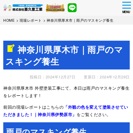
tog
nav
MENU
Skip
HOME
>
現場レポート
>
神奈川県厚木市｜雨戸のマスキング養生
to
main
content
神奈川県厚木市｜雨戸のマ
スキング養生
投稿日：2024年12月27日
更新日：2024年12月29日
神奈川県厚木市 外壁塗装工事にて、本日は雨戸のマスキング養生
をレポートします！
前回の現場レポートはこちらの
「外観の色を変えて塗装させてい
ただきました！｜神奈川県伊勢原市」
をご覧ください。
雨戸のマスキング養生