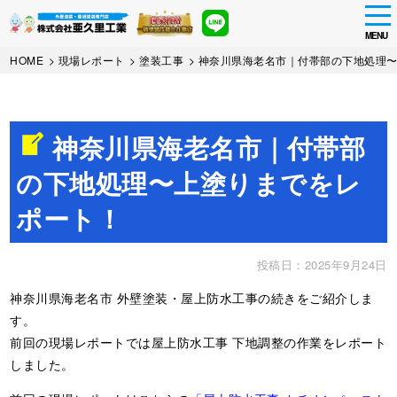
tog
nav
MENU
Skip
HOME
>
現場レポート
>
塗装工事
>
神奈川県海老名市｜付帯部の下地処理
to
main
content
神奈川県海老名市｜付帯部
の下地処理〜上塗りまでをレ
ポート！
投稿日：2025年9月24日
神奈川県海老名市 外壁塗装・屋上防水工事の続きをご紹介しま
す。
前回の現場レポートでは屋上防水工事 下地調整の作業をレポート
しました。