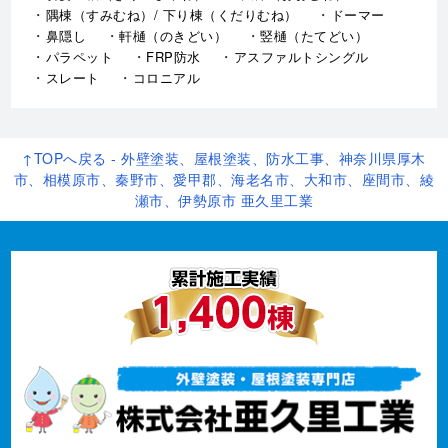
隅棟（すみむね）/ 下り棟（くだりむね）
ドーマー
鼻隠し
軒樋（のきどい）
竪樋（たてどい）
パラペット
FRP防水
アスファルトシングル
スレート
コロニアル
↑TOPへ戻る - 外壁塗装、屋根塗装、防水工事、神奈川県厚木
市、相模原市、秦野市、愛甲郡、海老名市、大和市、座間市、綾
瀬市、伊勢原市 亜久里工業