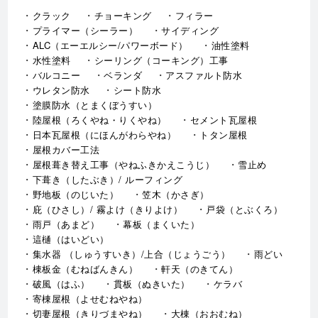
クラック
チョーキング
フィラー
プライマー（シーラー）
サイディング
ALC（エーエルシー/パワーボード）
油性塗料
水性塗料
シーリング（コーキング）工事
バルコニー
ベランダ
アスファルト防水
ウレタン防水
シート防水
塗膜防水（とまくぼうすい）
陸屋根（ろくやね・りくやね）
セメント瓦屋根
日本瓦屋根（にほんがわらやね）
トタン屋根
屋根カバー工法
屋根葺き替え工事（やねふきかえこうじ）
雪止め
下葺き（したぶき）/ ルーフィング
野地板（のじいた）
笠木（かさぎ）
庇（ひさし）/ 霧よけ（きりよけ）
戸袋（とぶくろ）
雨戸（あまど）
幕板（まくいた）
這樋（はいどい）
集水器 （しゅうすいき）/上合（じょうごう）
雨どい
棟板金（むねばんきん）
軒天（のきてん）
破風（はふ）
貫板（ぬきいた）
ケラバ
寄棟屋根（よせむねやね）
切妻屋根（きりづまやね）
大棟（おおむね）