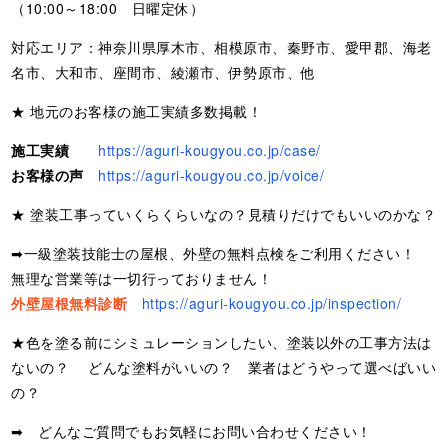
（10:00～18:00 日曜定休）
対応エリア：神奈川県厚木市、相模原市、秦野市、愛甲郡、海老
名市、大和市、座間市、綾瀬市、伊勢原市、他
★ 地元のお客様の施工実績多数掲載！
施工実績
https://aguri-kougyou.co.jp/case/
お客様の声
https://aguri-kougyou.co.jp/voice/
★ 塗装工事っていくらくらいなの？見積りだけでもいいのかな？
➡一級塗装技能士の屋根、外壁の無料点検をご利用ください！
無理な営業等は一切行っておりません！
外壁屋根無料診断
https://aguri-kougyou.co.jp/inspection/
★色を塗る前にシミュレーションしたい、塗装以外の工事方法は
ないの？ どんな塗料がいいの？ 業者はどうやって選べばいい
の？
➡ どんなご質問でもお気軽にお問い合わせください！