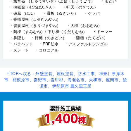
集水器 （しゅうすいき）/上合（じょうごう）
雨どい
棟板金（むねばんきん）
軒天（のきてん）
破風（はふ）
貫板（ぬきいた）
ケラバ
寄棟屋根（よせむねやね）
切妻屋根（きりづまやね）
大棟（おおむね）
隅棟（すみむね）/ 下り棟（くだりむね）
ドーマー
鼻隠し
軒樋（のきどい）
竪樋（たてどい）
パラペット
FRP防水
アスファルトシングル
スレート
コロニアル
↑TOPへ戻る - 外壁塗装、屋根塗装、防水工事、神奈川県厚木
市、相模原市、秦野市、愛甲郡、海老名市、大和市、座間市、綾
瀬市、伊勢原市 亜久里工業