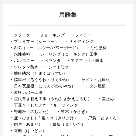
用語集
クラック
チョーキング
フィラー
プライマー（シーラー）
サイディング
ALC（エーエルシー/パワーボード）
油性塗料
水性塗料
シーリング（コーキング）工事
バルコニー
ベランダ
アスファルト防水
ウレタン防水
シート防水
塗膜防水（とまくぼうすい）
陸屋根（ろくやね・りくやね）
セメント瓦屋根
日本瓦屋根（にほんがわらやね）
トタン屋根
屋根カバー工法
屋根葺き替え工事（やねふきかえこうじ）
雪止め
下葺き（したぶき）/ ルーフィング
野地板（のじいた）
笠木（かさぎ）
庇（ひさし）/ 霧よけ（きりよけ）
戸袋（とぶくろ）
雨戸（あまど）
幕板（まくいた）
這樋（はいどい）