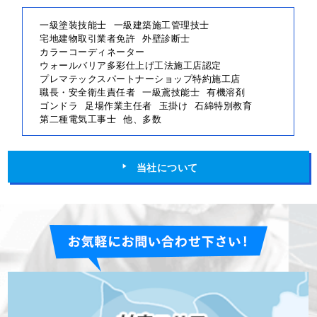
一級塗装技能士
一級建築施工管理技士
宅地建物取引業者免許
外壁診断士
カラーコーディネーター
ウォールバリア多彩仕上げ工法施工店認定
プレマテックスパートナーショップ特約施工店
職長・安全衛生責任者
一級鳶技能士
有機溶剤
ゴンドラ
足場作業主任者
玉掛け
石綿特別教育
第二種電気工事士
他、多数
当社について