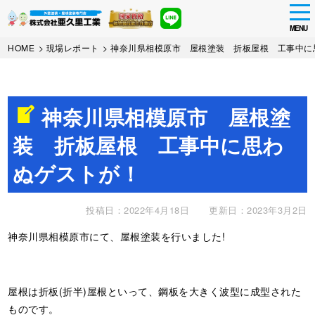
tog
nav
MENU
Skip
HOME
>
現場レポート
>
神奈川県相模原市 屋根塗装 折板屋根 工事中に
to
main
content
神奈川県相模原市 屋根塗
装 折板屋根 工事中に思わ
ぬゲストが！
投稿日：2022年4月18日
更新日：2023年3月2日
神奈川県相模原市にて、屋根塗装を行いました!
屋根は折板(折半)屋根といって、鋼板を大きく波型に成型された
ものです。