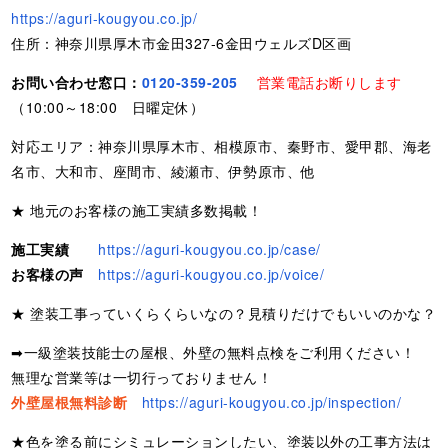
https://aguri-kougyou.co.jp/
住所：神奈川県厚木市金田327-6金田ウェルズD区画
お問い合わせ窓口：
0120-359-205
営業電話お断りします
（10:00～18:00 日曜定休）
対応エリア：神奈川県厚木市、相模原市、秦野市、愛甲郡、海老
名市、大和市、座間市、綾瀬市、伊勢原市、他
★ 地元のお客様の施工実績多数掲載！
施工実績
https://aguri-kougyou.co.jp/case/
お客様の声
https://aguri-kougyou.co.jp/voice/
★ 塗装工事っていくらくらいなの？見積りだけでもいいのかな？
➡一級塗装技能士の屋根、外壁の無料点検をご利用ください！
無理な営業等は一切行っておりません！
外壁屋根無料診断
https://aguri-kougyou.co.jp/inspection/
★色を塗る前にシミュレーションしたい、塗装以外の工事方法は