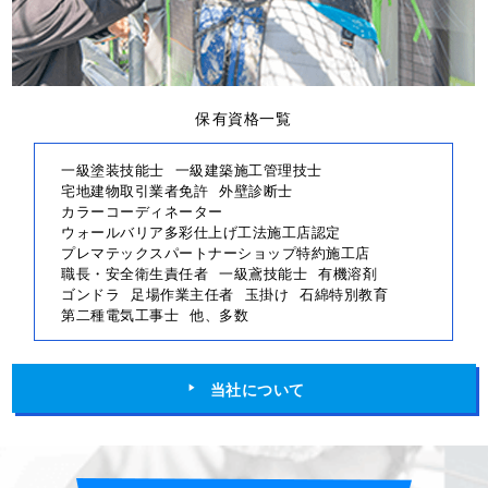
保有資格一覧
一級塗装技能士
一級建築施工管理技士
宅地建物取引業者免許
外壁診断士
カラーコーディネーター
ウォールバリア多彩仕上げ工法施工店認定
プレマテックスパートナーショップ特約施工店
職長・安全衛生責任者
一級鳶技能士
有機溶剤
ゴンドラ
足場作業主任者
玉掛け
石綿特別教育
第二種電気工事士
他、多数
当社について