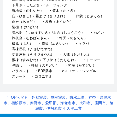
下葺き（したぶき）/ ルーフィング
野地板（のじいた）
笠木（かさぎ）
庇（ひさし）/ 霧よけ（きりよけ）
戸袋（とぶくろ）
雨戸（あまど）
幕板（まくいた）
這樋（はいどい）
集水器 （しゅうすいき）/上合（じょうごう）
雨どい
棟板金（むねばんきん）
軒天（のきてん）
破風（はふ）
貫板（ぬきいた）
ケラバ
寄棟屋根（よせむねやね）
切妻屋根（きりづまやね）
大棟（おおむね）
隅棟（すみむね）/ 下り棟（くだりむね）
ドーマー
鼻隠し
軒樋（のきどい）
竪樋（たてどい）
パラペット
FRP防水
アスファルトシングル
スレート
コロニアル
↑TOPへ戻る - 外壁塗装、屋根塗装、防水工事、神奈川県厚木
市、相模原市、秦野市、愛甲郡、海老名市、大和市、座間市、綾
瀬市、伊勢原市 亜久里工業