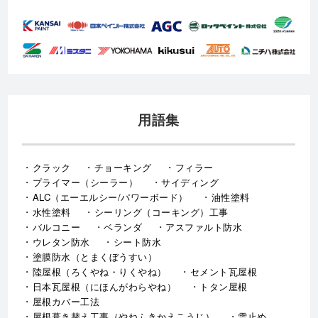
用語集
クラック
チョーキング
フィラー
プライマー（シーラー）
サイディング
ALC（エーエルシー/パワーボード）
油性塗料
水性塗料
シーリング（コーキング）工事
バルコニー
ベランダ
アスファルト防水
ウレタン防水
シート防水
塗膜防水（とまくぼうすい）
陸屋根（ろくやね・りくやね）
セメント瓦屋根
日本瓦屋根（にほんがわらやね）
トタン屋根
屋根カバー工法
屋根葺き替え工事（やねふきかえこうじ）
雪止め