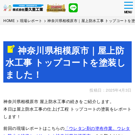
tog
nav
MENU
Skip
HOME
>
現場レポート
>
神奈川県相模原市｜屋上防水工事 トップコートを
to
main
content
神奈川県相模原市｜屋上防
水工事 トップコートを塗装し
ました！
投稿日：2025年4月3日
神奈川県相模原市 屋上防水工事の続きをご紹介します。
本日は屋上防水工事の仕上げ工程 トップコートの塗装をレポート
します！
前回の現場レポートはこちらの
「ウレタン剤の塗布作業。ウレタ