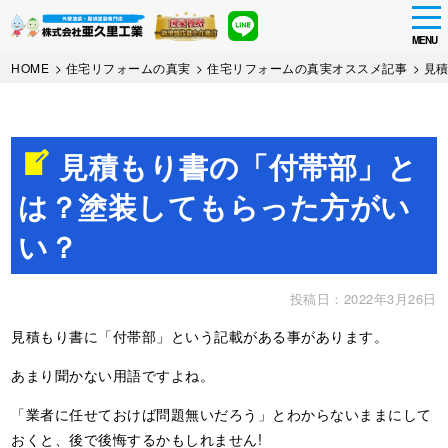
tog
nav
MENU
Skip
HOME
>
住宅リフォームの真実
>
住宅リフォームの真実オススメ記事
>
見
to
main
content
見積もり書の「付帯部」と
は？塗装してもらった方がい
い？
投稿日：2022年3月26日
見積もり書に「付帯部」という記載がある事があります。
あまり聞かない用語ですよね。
「業者に任せておけば問題無いだろう」とわからないままにして
おくと、後で後悔するかもしれません!