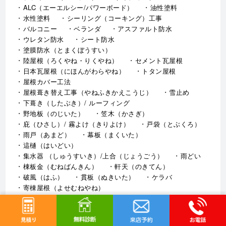
ALC（エーエルシー/パワーボード）
油性塗料
水性塗料
シーリング（コーキング）工事
バルコニー
ベランダ
アスファルト防水
ウレタン防水
シート防水
塗膜防水（とまくぼうすい）
陸屋根（ろくやね・りくやね）
セメント瓦屋根
日本瓦屋根（にほんがわらやね）
トタン屋根
屋根カバー工法
屋根葺き替え工事（やねふきかえこうじ）
雪止め
下葺き（したぶき）/ ルーフィング
野地板（のじいた）
笠木（かさぎ）
庇（ひさし）/ 霧よけ（きりよけ）
戸袋（とぶくろ）
雨戸（あまど）
幕板（まくいた）
這樋（はいどい）
集水器 （しゅうすいき）/上合（じょうごう）
雨どい
棟板金（むねばんきん）
軒天（のきてん）
破風（はふ）
貫板（ぬきいた）
ケラバ
寄棟屋根（よせむねやね）
切妻屋根（きりづまやね）
大棟（おおむね）
隅棟（すみむね）/ 下り棟（くだりむね）
ドーマー
鼻隠し
軒樋（のきどい）
竪樋（たてどい）