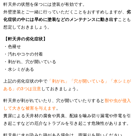
軒天井の状態を保つには塗装が有効です。
外壁塗装とご一緒に行っていただくことをおすすめしますが、
劣
化症状の中には早めに塗装などのメンテナンスに動き出す
ことも
想定しておきましょう。
【軒天井の劣化症状】
・色褪せ
・汚れやコケの付着
・剥がれ、穴が開いている
・水シミがある
上記の劣化症状の中で
「剥がれ」「穴が開いている」「水シミが
ある」の3つは注意
しておきましょう。
軒天井が剥がれていたり、穴が開いていたりすると
獣や虫が侵入
して大きな被害を与えます
。
糞尿による天井材の腐食や異臭、配線を噛み切り漏電や停電を引
き起こすなどの厄介なトラブルを引き起こす危険性があります。
軒天井に水が染みた跡がある場合は、雨漏りを疑いください。