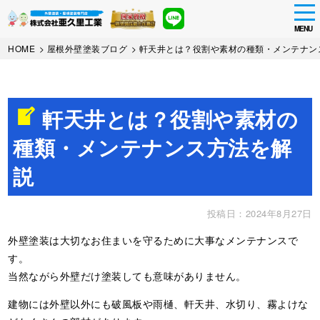
tog
nav
MENU
Skip
HOME
>
屋根外壁塗装ブログ
>
軒天井とは？役割や素材の種類・メンテナン
to
main
content
軒天井とは？役割や素材の
種類・メンテナンス方法を解
説
投稿日：2024年8月27日
外壁塗装は大切なお住まいを守るために大事なメンテナンスで
す。
当然ながら外壁だけ塗装しても意味がありません。
建物には外壁以外にも破風板や雨樋、軒天井、水切り、霧よけな