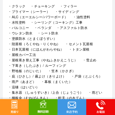
クラック
チョーキング
フィラー
プライマー（シーラー）
サイディング
ALC（エーエルシー/パワーボード）
油性塗料
水性塗料
シーリング（コーキング）工事
バルコニー
ベランダ
アスファルト防水
ウレタン防水
シート防水
塗膜防水（とまくぼうすい）
陸屋根（ろくやね・りくやね）
セメント瓦屋根
日本瓦屋根（にほんがわらやね）
トタン屋根
屋根カバー工法
屋根葺き替え工事（やねふきかえこうじ）
雪止め
下葺き（したぶき）/ ルーフィング
野地板（のじいた）
笠木（かさぎ）
庇（ひさし）/ 霧よけ（きりよけ）
戸袋（とぶくろ）
雨戸（あまど）
幕板（まくいた）
這樋（はいどい）
集水器 （しゅうすいき）/上合（じょうごう）
雨どい
棟板金（むねばんきん）
軒天（のきてん）
破風（はふ）
貫板（ぬきいた）
ケラバ
寄棟屋根（よせむねやね）