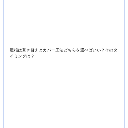
屋根は葺き替えとカバー工法どちらを選べばいい？そのタ
イミングは？
外壁塗装は艶ありがいい？艶なしがいい？