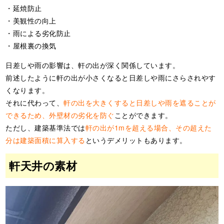
・延焼防止
・美観性の向上
・雨による劣化防止
・屋根裏の換気
日差しや雨の影響は、軒の出が深く関係しています。
前述したように軒の出が小さくなると日差しや雨にさらされやす
くなります。
それに代わって、
軒の出を大きくすると日差しや雨を遮ることが
できるため、外壁材の劣化を防ぐ
ことができます。
ただし、建築基準法では
軒の出が1mを超える場合、その超えた
分は建築面積に算入する
というデメリットもあります。
軒天井の素材