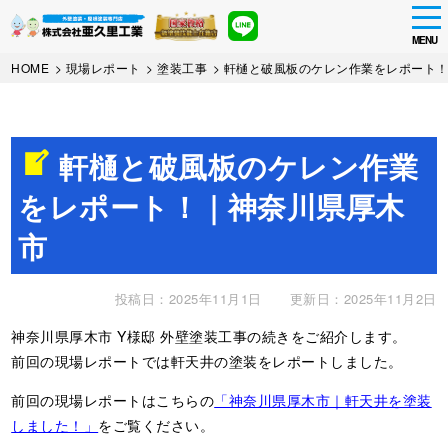
tog
nav
MENU
Skip
HOME
>
現場レポート
>
塗装工事
>
軒樋と破風板のケレン作業をレポート
to
main
content
軒樋と破風板のケレン作業
をレポート！｜神奈川県厚木
市
投稿日：2025年11月1日
更新日：2025年11月2日
神奈川県厚木市 Y様邸 外壁塗装工事の続きをご紹介します。
前回の現場レポートでは軒天井の塗装をレポートしました。
前回の現場レポートはこちらの
「神奈川県厚木市｜軒天井を塗装
しました！」
をご覧ください。