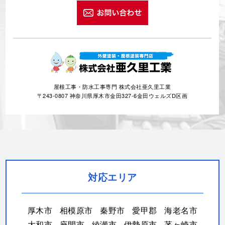
屋根工事・防水工事専門 株式会社亜久里工業
〒243-0807 神奈川県厚木市金田327-6金田ウェルズD区画
対応エリア
厚木市
相模原市
秦野市
愛甲郡
海老名市
大和市
座間市
綾瀬市
伊勢原市
茅ヶ崎市