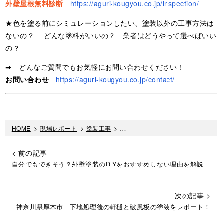
外壁屋根無料診断
https://aguri-kougyou.co.jp/inspection/
★色を塗る前にシミュレーションしたい、塗装以外の工事方法は
ないの？ どんな塗料がいいの？ 業者はどうやって選べばいい
の？
➡ どんなご質問でもお気軽にお問い合わせください！
お問い合わせ
https://aguri-kougyou.co.jp/contact/
HOME
>
現場レポート
>
塗装工事
>
軒樋と破風板のケレン作業をレポー
< 前の記事
自分でもできそう？外壁塗装のDIYをおすすめしない理由を解説
次の記事 >
神奈川県厚木市｜下地処理後の軒樋と破風板の塗装をレポート！