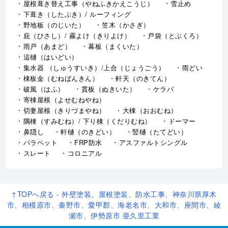
屋根葺き替え工事（やねふきかえこうじ）
雪止め
下葺き（したぶき）/ ルーフィング
野地板（のじいた）
笠木（かさぎ）
庇（ひさし）/ 霧よけ（きりよけ）
戸袋（とぶくろ）
雨戸（あまど）
幕板（まくいた）
這樋（はいどい）
集水器 （しゅうすいき）/上合（じょうごう）
雨どい
棟板金（むねばんきん）
軒天（のきてん）
破風（はふ）
貫板（ぬきいた）
ケラバ
寄棟屋根（よせむねやね）
切妻屋根（きりづまやね）
大棟（おおむね）
隅棟（すみむね）/ 下り棟（くだりむね）
ドーマー
鼻隠し
軒樋（のきどい）
竪樋（たてどい）
パラペット
FRP防水
アスファルトシングル
スレート
コロニアル
↑TOPへ戻る - 外壁塗装、屋根塗装、防水工事、神奈川県厚木
市、相模原市、秦野市、愛甲郡、海老名市、大和市、座間市、綾
瀬市、伊勢原市 亜久里工業