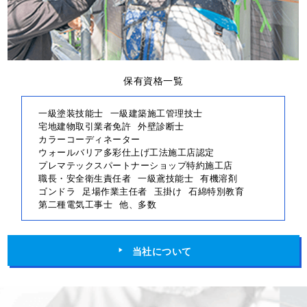
保有資格一覧
一級塗装技能士
一級建築施工管理技士
宅地建物取引業者免許
外壁診断士
カラーコーディネーター
ウォールバリア多彩仕上げ工法施工店認定
プレマテックスパートナーショップ特約施工店
職長・安全衛生責任者
一級鳶技能士
有機溶剤
ゴンドラ
足場作業主任者
玉掛け
石綿特別教育
第二種電気工事士
他、多数
当社について