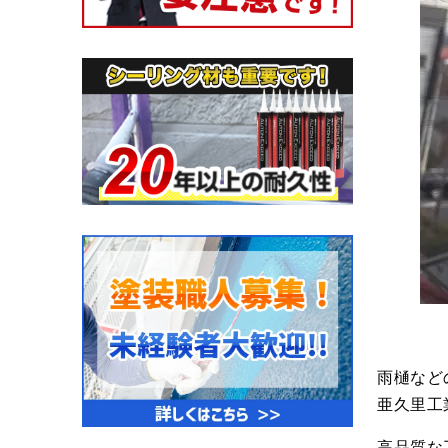
雨樋など
亜久里工
高品質な