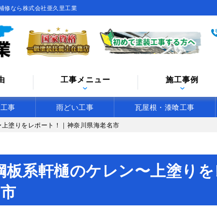
補修なら株式会社亜久里工業
由
工事メニュー
施工事例
水工事
雨どい工事
瓦屋根・漆喰工事
〜上塗りをレポート！｜神奈川県海老名市
鋼板系軒樋のケレン〜上塗りを
名市