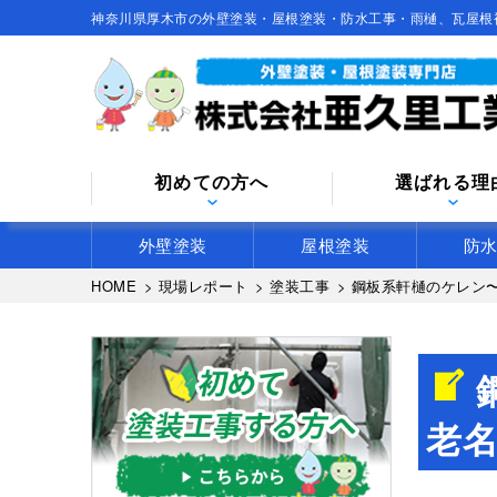
神奈川県厚木市の外壁塗装・屋根塗装・防水工事・雨樋、瓦屋根
初めての方へ
選ばれる理
外壁塗装
屋根塗装
防
HOME
>
現場レポート
>
塗装工事
>
鋼板系軒樋のケレン
老