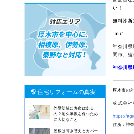
い！
無料診断
“mu”
神奈川県
間市、綾
神奈川県
厚木市の
住宅リフォームの真実
株式会社
外壁塗装に寿命はある
の？耐久年数を保つため
https://ag
に大切なこと
住所：神奈
屋根は葺き替えとカバー