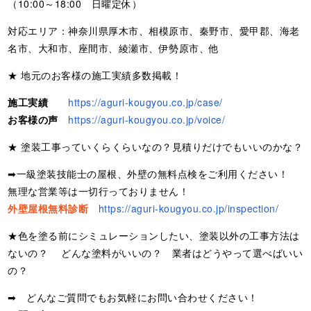
（10:00～18:00 日曜定休）
対応エリア：神奈川県厚木市、相模原市、秦野市、愛甲郡、海老
名市、大和市、座間市、綾瀬市、伊勢原市、他
★ 地元のお客様の施工実績多数掲載！
施工実績
https://aguri-kougyou.co.jp/case/
お客様の声
https://aguri-kougyou.co.jp/voice/
★ 塗装工事っていくらくらいなの？見積りだけでもいいのかな？
➡一級塗装技能士の屋根、外壁の無料点検をご利用ください！
無理な営業等は一切行っておりません！
外壁屋根無料診断
https://aguri-kougyou.co.jp/inspection/
★色を塗る前にシミュレーションしたい、塗装以外の工事方法は
ないの？ どんな塗料がいいの？ 業者はどうやって選べばいい
の？
➡ どんなご質問でもお気軽にお問い合わせください！