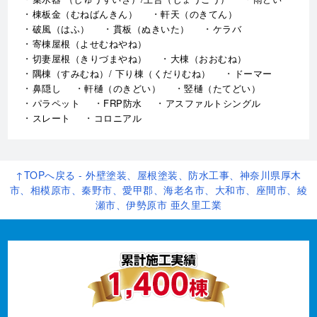
棟板金（むねばんきん）
軒天（のきてん）
破風（はふ）
貫板（ぬきいた）
ケラバ
寄棟屋根（よせむねやね）
切妻屋根（きりづまやね）
大棟（おおむね）
隅棟（すみむね）/ 下り棟（くだりむね）
ドーマー
鼻隠し
軒樋（のきどい）
竪樋（たてどい）
パラペット
FRP防水
アスファルトシングル
スレート
コロニアル
↑TOPへ戻る - 外壁塗装、屋根塗装、防水工事、神奈川県厚木
市、相模原市、秦野市、愛甲郡、海老名市、大和市、座間市、綾
瀬市、伊勢原市 亜久里工業