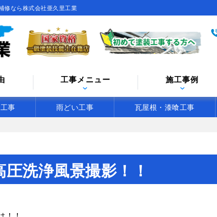
補修なら株式会社亜久里工業
由
工事メニュー
施工事例
水工事
雨どい工事
瓦屋根・漆喰工事
！
高圧洗浄風景撮影！！
は！！