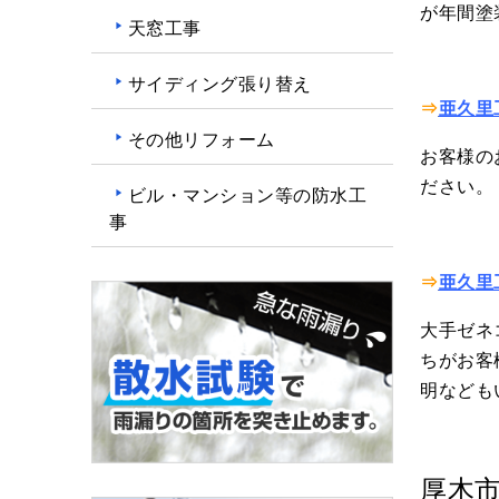
が年間塗
天窓工事
サイディング張り替え
⇒
亜久里
その他リフォーム
お客様の
ださい。
ビル・マンション等の防水工
事
⇒
亜久里
大手ゼネ
ちがお客
明など
厚木