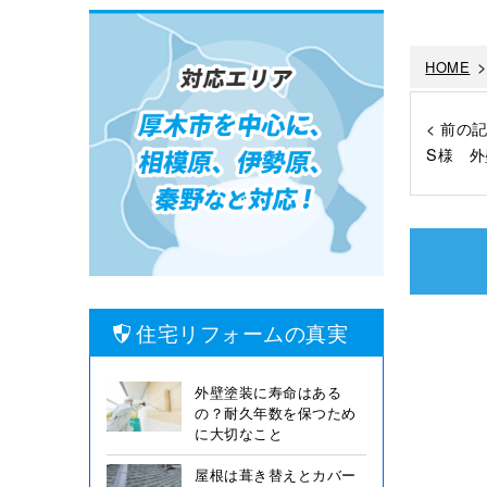
HOME
< 前の
S様 外
住宅リフォームの真実
外壁塗装に寿命はある
の？耐久年数を保つため
に大切なこと
屋根は葺き替えとカバー