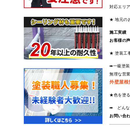
対応エリ
★ 地元の
施工実績
お客様の
★ 塗装工
➡一級塗
無理な営
外壁屋根
★色を塗
➡ どん
お問い合