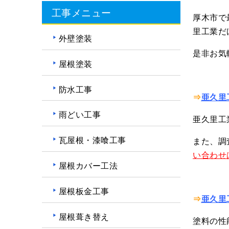
工事メニュー
厚木市で
里工業だ
外壁塗装
是非お気
屋根塗装
防水工事
⇒
亜久里
雨どい工事
亜久里工
瓦屋根・漆喰工事
また、調
い合わせ
屋根カバー工法
屋根板金工事
⇒
亜久里
屋根葺き替え
塗料の性