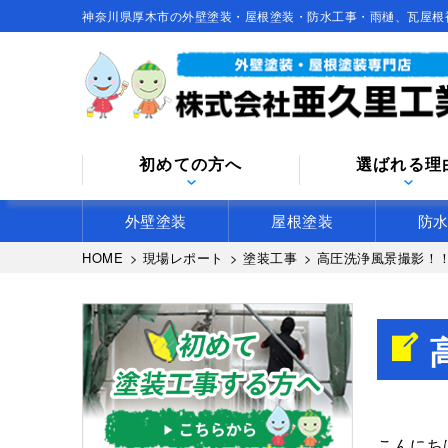
神奈川県厚木市の外壁塗装・屋根塗装・防水工事・雨樋、瓦屋根
初めての方へ
選ばれる理
外壁塗装
屋根塗装
防
HOME
>
現場レポート
>
塗装工事
>
高圧洗浄風景撮影！
こんにち