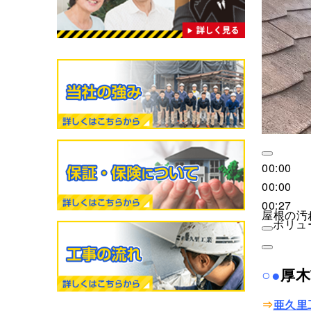
00:00
00:00
00:27
屋根の汚
ボリュ
○●
厚木
⇒
亜久里