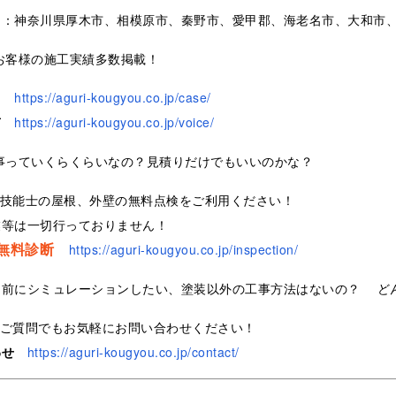
ア：神奈川県厚木市、相模原市、秦野市、愛甲郡、海老名市、大和市
お客様の施工実績多数掲載！
https://aguri-kougyou.co.jp/case/
声
https://aguri-kougyou.co.jp/voice/
事っていくらくらいなの？見積りだけでもいいのかな？
装技能士の屋根、外壁の無料点検をご利用ください！
業等は一切行っておりません！
無料診断
https://aguri-kougyou.co.jp/inspection/
る前にシミュレーションしたい、塗装以外の工事方法はないの？ ど
なご質問でもお気軽にお問い合わせください！
わせ
https://aguri-kougyou.co.jp/contact/