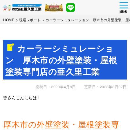
tog
nav
MENU
Skip
HOME
>
現場レポート
>
カーラーシミュレーション 厚木市の外壁塗装・屋
to
main
content
カーラーシミュレーショ
ン 厚木市の外壁塗装・屋根
塗装専門店の亜久里工業
投稿日：2020年4月9日
更新日：2023年3月27日
皆さんこんにちは！
厚木市の外壁塗装・屋根塗装専