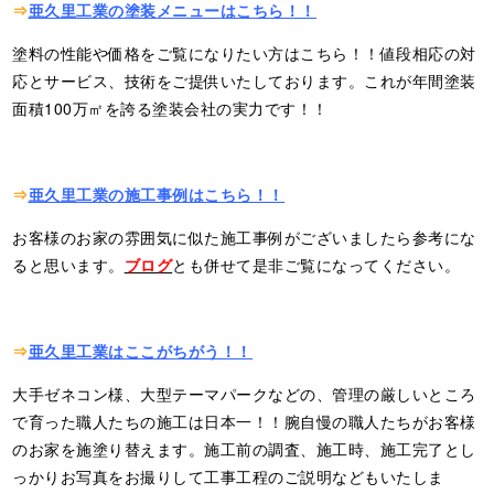
⇒
亜久里工業の塗装メニューはこちら！！
塗料の性能や価格をご覧になりたい方はこちら！！値段相応の対
応とサービス、技術をご提供いたしております。これが年間塗装
面積100万㎡を誇る塗装会社の実力です！！
⇒
亜久里工業の施工事例はこちら！！
お客様のお家の雰囲気に似た施工事例がございましたら参考にな
ると思います。
ブログ
とも併せて是非ご覧になってください。
⇒
亜久里工業はここがちがう！！
大手ゼネコン様、大型テーマパークなどの、管理の厳しいところ
で育った職人たちの施工は日本一！！腕自慢の職人たちがお客様
のお家を施塗り替えます。施工前の調査、施工時、施工完了とし
っかりお写真をお撮りして工事工程のご説明などもいたしま