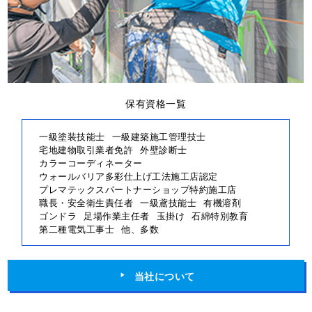
保有資格一覧
一級塗装技能士
一級建築施工管理技士
宅地建物取引業者免許
外壁診断士
カラーコーディネーター
ウォールバリア多彩仕上げ工法施工店認定
プレマテックスパートナーショップ特約施工店
職長・安全衛生責任者
一級鳶技能士
有機溶剤
ゴンドラ
足場作業主任者
玉掛け
石綿特別教育
第二種電気工事士
他、多数
当社について