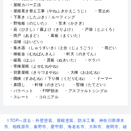
屋根カバー工法
屋根葺き替え工事（やねふきかえこうじ）
雪止め
下葺き（したぶき）/ ルーフィング
野地板（のじいた）
笠木（かさぎ）
庇（ひさし）/ 霧よけ（きりよけ）
戸袋（とぶくろ）
雨戸（あまど）
幕板（まくいた）
這樋（はいどい）
集水器 （しゅうすいき）/上合（じょうごう）
雨どい
棟板金（むねばんきん）
軒天（のきてん）
破風（はふ）
貫板（ぬきいた）
ケラバ
寄棟屋根（よせむねやね）
切妻屋根（きりづまやね）
大棟（おおむね）
隅棟（すみむね）/ 下り棟（くだりむね）
ドーマー
鼻隠し
軒樋（のきどい）
竪樋（たてどい）
パラペット
FRP防水
アスファルトシングル
スレート
コロニアル
↑TOPへ戻る - 外壁塗装、屋根塗装、防水工事、神奈川県厚木
市、相模原市、秦野市、愛甲郡、海老名市、大和市、座間市、綾