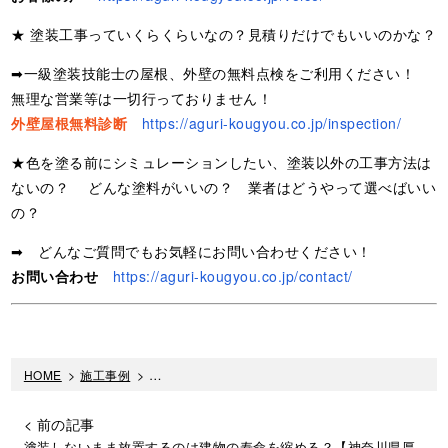
★ 塗装工事っていくらくらいなの？見積りだけでもいいのかな？
➡一級塗装技能士の屋根、外壁の無料点検をご利用ください！
無理な営業等は一切行っておりません！
外壁屋根無料診断
https://aguri-kougyou.co.jp/inspection/
★色を塗る前にシミュレーションしたい、塗装以外の工事方法は
ないの？ どんな塗料がいいの？ 業者はどうやって選べばいい
の？
➡ どんなご質問でもお気軽にお問い合わせください！
お問い合わせ
https://aguri-kougyou.co.jp/contact/
HOME
>
施工事例
>
黒い汚れ跡が目立ってきたら塗り替えのサイン！【
< 前の記事
塗装しないまま放置するのは建物の寿命を縮める？【神奈川県厚