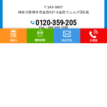
〒243-0807
神奈川県厚木市金田327-6金田ウェルズD区画
0120-359-205
Fax : 046-240-1386
営業電話お断りします
営業時間 10:00～18:00 日曜定休
神奈川県知事許可 第085146号
事業内容
外壁改修工事、塗装工事⼀式、防水工事、
シーリング
工事、屋根工事、雨樋工事、
リフォーム全般
©
厚木市の外壁塗装、屋根塗装は株式会社亜久里工業へ
All Rights Reserved.