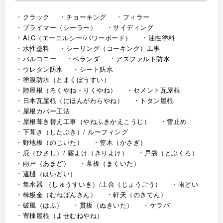
クラック
チョーキング
フィラー
プライマー（シーラー）
サイディング
ALC（エーエルシー/パワーボード）
油性塗料
水性塗料
シーリング（コーキング）工事
バルコニー
ベランダ
アスファルト防水
ウレタン防水
シート防水
塗膜防水（とまくぼうすい）
陸屋根（ろくやね・りくやね）
セメント瓦屋根
日本瓦屋根（にほんがわらやね）
トタン屋根
屋根カバー工法
屋根葺き替え工事（やねふきかえこうじ）
雪止め
下葺き（したぶき）/ ルーフィング
野地板（のじいた）
笠木（かさぎ）
庇（ひさし）/ 霧よけ（きりよけ）
戸袋（とぶくろ）
雨戸（あまど）
幕板（まくいた）
這樋（はいどい）
集水器 （しゅうすいき）/上合（じょうごう）
雨どい
棟板金（むねばんきん）
軒天（のきてん）
破風（はふ）
貫板（ぬきいた）
ケラバ
寄棟屋根（よせむねやね）