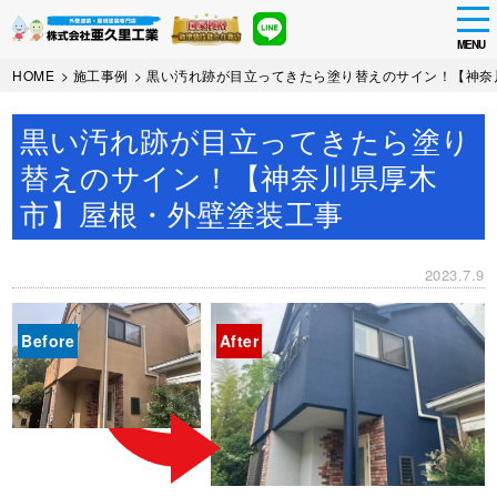
tog
nav
MENU
Skip
HOME
>
施工事例
>
黒い汚れ跡が目立ってきたら塗り替えのサイン！【神奈
to
main
黒い汚れ跡が目立ってきたら塗り
content
替えのサイン！【神奈川県厚木
市】屋根・外壁塗装工事
2023.7.9
Before
After