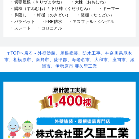
切妻屋根（きりづまやね）
大棟（おおむね）
隅棟（すみむね）/ 下り棟（くだりむね）
ドーマー
鼻隠し
軒樋（のきどい）
竪樋（たてどい）
パラペット
FRP防水
アスファルトシングル
スレート
コロニアル
↑TOPへ戻る - 外壁塗装、屋根塗装、防水工事、神奈川県厚木
市、相模原市、秦野市、愛甲郡、海老名市、大和市、座間市、綾
瀬市、伊勢原市 亜久里工業