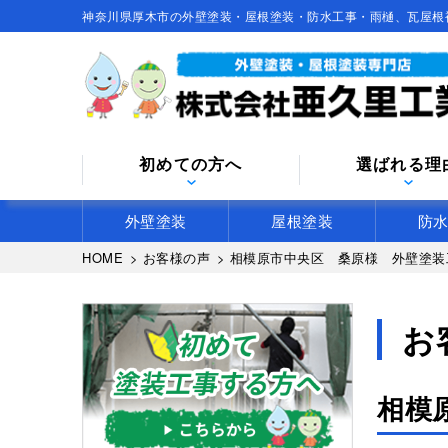
神奈川県厚木市の外壁塗装・屋根塗装・防水工事・雨樋、瓦屋根
初めての方へ
選ばれる理
外壁塗装
屋根塗装
防
HOME
>
お客様の声
>
相模原市中央区 桑原様 外壁塗装
お
相模