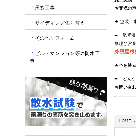
天窓工事
お客様の
★ 塗装工
サイディング張り替え
➡一級塗
その他リフォーム
無理な営
外壁屋根
ビル・マンション等の防水工
事
★色を塗
➡ どん
お問い合
HOME