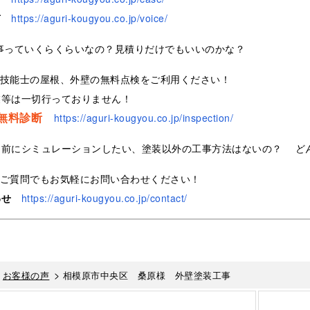
声
https://aguri-kougyou.co.jp/voice/
事っていくらくらいなの？見積りだけでもいいのかな？
装技能士の屋根、外壁の無料点検をご利用ください！
業等は一切行っておりません！
無料診断
https://aguri-kougyou.co.jp/inspection/
る前にシミュレーションしたい、塗装以外の工事方法はないの？ ど
なご質問でもお気軽にお問い合わせください！
わせ
https://aguri-kougyou.co.jp/contact/
>
>
お客様の声
相模原市中央区 桑原様 外壁塗装工事