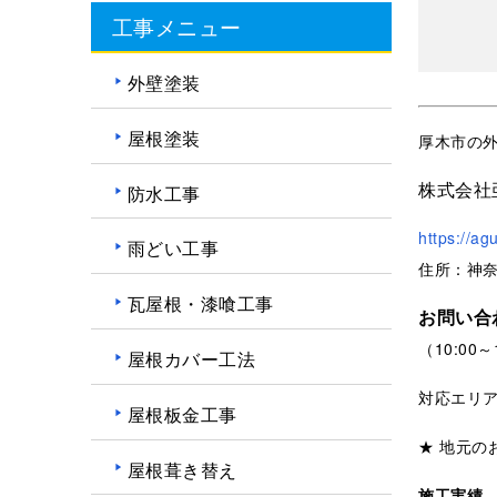
工事メニュー
外壁塗装
屋根塗装
厚木市の
株式会社
防水工事
https://ag
雨どい工事
住所：神奈
瓦屋根・漆喰工事
お問い合
（10:00
屋根カバー工法
対応エリ
屋根板金工事
★ 地元の
屋根葺き替え
施工実績