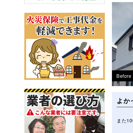
Before
よか
また1