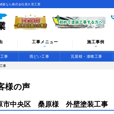
補修なら株式会社亜久里工業
由
工事メニュー
施工事例
水工事
雨どい工事
瓦屋根・漆喰工事
工事
客様の声
原市中央区 桑原様 外壁塗装工事