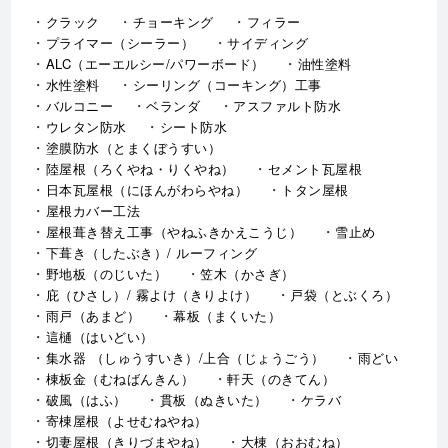
クラック
チョーキング
フィラー
プライマー（シーラー）
サイディング
ALC（エーエルシー/パワーボード）
油性塗料
水性塗料
シーリング（コーキング）工事
バルコニー
ベランダ
アスファルト防水
ウレタン防水
シート防水
塗膜防水（とまくぼうすい）
陸屋根（ろくやね・りくやね）
セメント瓦屋根
日本瓦屋根（にほんがわらやね）
トタン屋根
屋根カバー工法
屋根葺き替え工事（やねふきかえこうじ）
雪止め
下葺き（したぶき）/ ルーフィング
野地板（のじいた）
笠木（かさぎ）
庇（ひさし）/ 霧よけ（きりよけ）
戸袋（とぶくろ）
雨戸（あまど）
幕板（まくいた）
這樋（はいどい）
集水器 （しゅうすいき）/上合（じょうごう）
雨どい
棟板金（むねばんきん）
軒天（のきてん）
破風（はふ）
貫板（ぬきいた）
ケラバ
寄棟屋根（よせむねやね）
切妻屋根（きりづまやね）
大棟（おおむね）