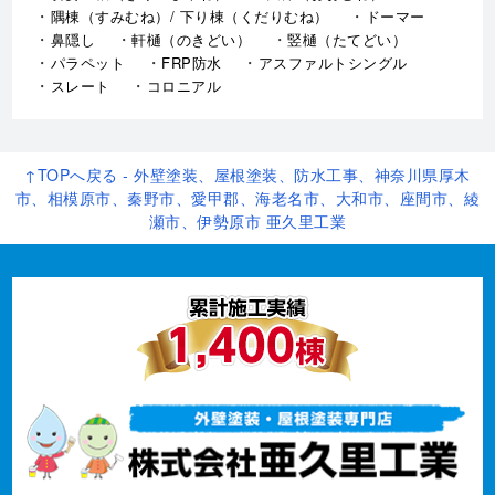
隅棟（すみむね）/ 下り棟（くだりむね）
ドーマー
鼻隠し
軒樋（のきどい）
竪樋（たてどい）
パラペット
FRP防水
アスファルトシングル
スレート
コロニアル
↑TOPへ戻る - 外壁塗装、屋根塗装、防水工事、神奈川県厚木
市、相模原市、秦野市、愛甲郡、海老名市、大和市、座間市、綾
瀬市、伊勢原市 亜久里工業