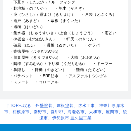
陸屋根（ろくやね・りくやね）
セメント瓦屋根
日本瓦屋根（にほんがわらやね）
トタン屋根
屋根カバー工法
屋根葺き替え工事（やねふきかえこうじ）
雪止め
下葺き（したぶき）/ ルーフィング
野地板（のじいた）
笠木（かさぎ）
庇（ひさし）/ 霧よけ（きりよけ）
戸袋（とぶくろ）
雨戸（あまど）
幕板（まくいた）
這樋（はいどい）
集水器 （しゅうすいき）/上合（じょうごう）
雨どい
棟板金（むねばんきん）
軒天（のきてん）
破風（はふ）
貫板（ぬきいた）
ケラバ
寄棟屋根（よせむねやね）
切妻屋根（きりづまやね）
大棟（おおむね）
隅棟（すみむね）/ 下り棟（くだりむね）
ドーマー
鼻隠し
軒樋（のきどい）
竪樋（たてどい）
パラペット
FRP防水
アスファルトシングル
スレート
コロニアル
↑TOPへ戻る - 外壁塗装、屋根塗装、防水工事、神奈川県厚木