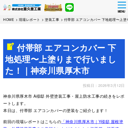
tog
nav
MENU
Skip
HOME
>
現場レポート
>
塗装工事
>
付帯部 エアコンカバー 下地処理〜上
to
main
content
付帯部 エアコンカバー 下
地処理〜上塗りまで行いまし
た！｜神奈川県厚木市
投稿日：2026年3月12日
神奈川県厚木市 A様邸 外壁塗装工事・屋上防水工事の続きをレポ
ートします。
本日は、付帯部 エアコンカバーの塗装をご紹介します！
前回の現場レポートはこちらの
「神奈川県厚木市｜Y様邸 屋根塗