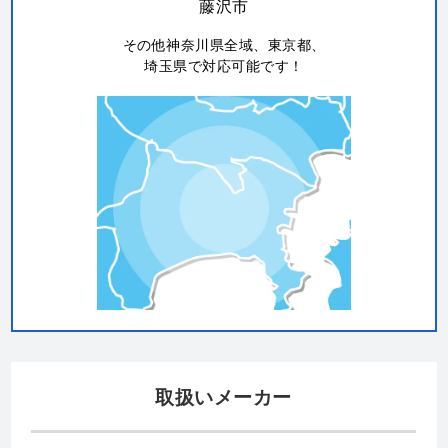
厚木市
相模原市
秦野市
愛甲郡
海老名市
大和市
座間市
綾瀬市
伊勢原市
茅ヶ崎市
藤沢市
その他神奈川県全域、東京都、
埼玉県で対応可能です！