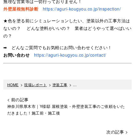
無理な営業等は一切行っておりません！
外壁屋根無料診断
https://aguri-kougyou.co.jp/inspection/
★色を塗る前にシミュレーションしたい、塗装以外の工事方法は
ないの？ どんな塗料がいいの？ 業者はどうやって選べばいい
の？
➡ どんなご質問でもお気軽にお問い合わせください！
お問い合わせ
https://aguri-kougyou.co.jp/contact/
HOME
>
現場レポート
>
塗装工事
>
付帯部 エアコンカバー 下地処理〜
< 前の記事
神奈川県厚木市｜Y様邸 屋根塗装・外壁塗装工事のご依頼をいた
だきました！施工前・施工後
次の記事 >