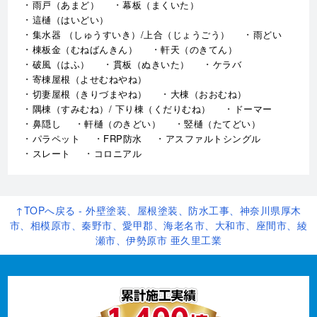
雨戸（あまど）
幕板（まくいた）
這樋（はいどい）
集水器 （しゅうすいき）/上合（じょうごう）
雨どい
棟板金（むねばんきん）
軒天（のきてん）
破風（はふ）
貫板（ぬきいた）
ケラバ
寄棟屋根（よせむねやね）
切妻屋根（きりづまやね）
大棟（おおむね）
隅棟（すみむね）/ 下り棟（くだりむね）
ドーマー
鼻隠し
軒樋（のきどい）
竪樋（たてどい）
パラペット
FRP防水
アスファルトシングル
スレート
コロニアル
↑TOPへ戻る - 外壁塗装、屋根塗装、防水工事、神奈川県厚木
市、相模原市、秦野市、愛甲郡、海老名市、大和市、座間市、綾
瀬市、伊勢原市 亜久里工業