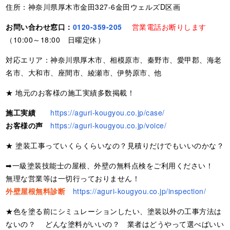
住所：神奈川県厚木市金田327-6金田ウェルズD区画
お問い合わせ窓口：
0120-359-205
営業電話お断りします
（10:00～18:00 日曜定休）
対応エリア：神奈川県厚木市、相模原市、秦野市、愛甲郡、海老
名市、大和市、座間市、綾瀬市、伊勢原市、他
★ 地元のお客様の施工実績多数掲載！
施工実績
https://aguri-kougyou.co.jp/case/
お客様の声
https://aguri-kougyou.co.jp/voice/
★ 塗装工事っていくらくらいなの？見積りだけでもいいのかな？
➡一級塗装技能士の屋根、外壁の無料点検をご利用ください！
無理な営業等は一切行っておりません！
外壁屋根無料診断
https://aguri-kougyou.co.jp/inspection/
★色を塗る前にシミュレーションしたい、塗装以外の工事方法は
ないの？ どんな塗料がいいの？ 業者はどうやって選べばいい