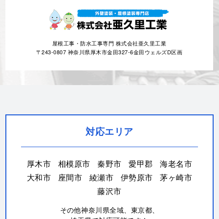
屋根工事・防水工事専門 株式会社亜久里工業
〒243-0807 神奈川県厚木市金田327-6金田ウェルズD区画
対応エリア
厚木市
相模原市
秦野市
愛甲郡
海老名市
大和市
座間市
綾瀬市
伊勢原市
茅ヶ崎市
藤沢市
その他神奈川県全域、東京都、