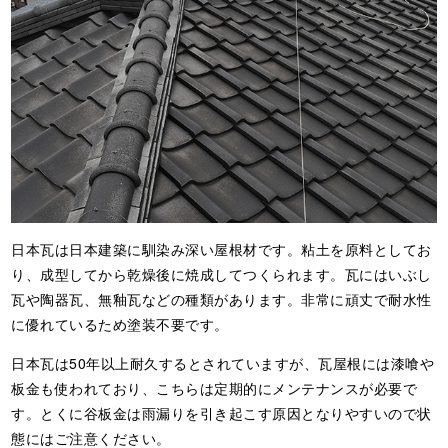
日本瓦は日本建築に馴染み深い屋根材です。粘土を原料としてお
り、成型してから乾燥後に焼成してつくられます。瓦にはいぶし
瓦や陶器瓦、無釉瓦などの種類があります。非常に頑丈で耐水性
に優れているため塗装不要です。
日本瓦は50年以上耐久するとされていますが、瓦屋根には漆喰や
板金も使われており、こちらは定期的にメンテナンスが必要で
す。とくに谷板金は雨漏りを引き起こす原因となりやすいので状
態にはご注意ください。