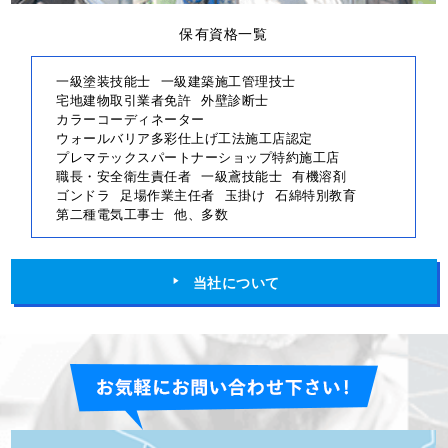
保有資格一覧
一級塗装技能士
一級建築施工管理技士
宅地建物取引業者免許
外壁診断士
カラーコーディネーター
ウォールバリア多彩仕上げ工法施工店認定
プレマテックスパートナーショップ特約施工店
職長・安全衛生責任者
一級鳶技能士
有機溶剤
ゴンドラ
足場作業主任者
玉掛け
石綿特別教育
第二種電気工事士
他、多数
当社について