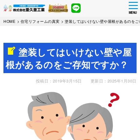
tog
nav
MENU
Skip
HOME
>
住宅リフォームの真実
>
塗装してはいけない壁や屋根があるのをご
to
main
content
塗装してはいけない壁や屋
根があるのをご存知ですか？
投稿日：2019年3月15日
更新日：2025年1月30日