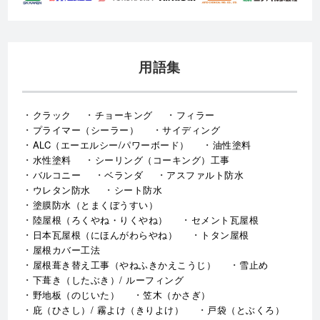
用語集
クラック
チョーキング
フィラー
プライマー（シーラー）
サイディング
ALC（エーエルシー/パワーボード）
油性塗料
水性塗料
シーリング（コーキング）工事
バルコニー
ベランダ
アスファルト防水
ウレタン防水
シート防水
塗膜防水（とまくぼうすい）
陸屋根（ろくやね・りくやね）
セメント瓦屋根
日本瓦屋根（にほんがわらやね）
トタン屋根
屋根カバー工法
屋根葺き替え工事（やねふきかえこうじ）
雪止め
下葺き（したぶき）/ ルーフィング
野地板（のじいた）
笠木（かさぎ）
庇（ひさし）/ 霧よけ（きりよけ）
戸袋（とぶくろ）